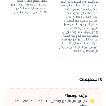
سيدتي مطبخ الجليل / شمال
من أشهر انواع المعجنات في الهند
فلسطين قدم وصفة شهية بالزعتر
حيث تعجن وتقلب على سطح مقلاة
الأخضر وتعطينا هذه المقادير من
مستوي لمدة 3 دقائق ومؤخرا
18-20 فطيرة متوسطة الحجم
أصبح يضاف اليها مكونات لحم
الضأن والبصل والبيض و الجبن
أيضا..وعادة تقدم مع السمك أو
الدجاج بالكاري وهناك من يفضل
تناولها مع الحلويات كالعسل
والمربى والقشطة ، وقد سبق ان
قدمنا لكم عدة انواع للخبز الهندي
مثل خبز النان و خبز البوري والعديد
من الاكلات الهندية التي تلقى رواجا
كبيرا في دول الخليج العربي ، واليكم
طريقة تحضير هذا الخبز
0 التعليقات
جرّبت الوصفة؟
⭐
كن أول من يقيّمها ويحكي لنا النتيجة — تقييمك يساعد
غيرك يقرر.