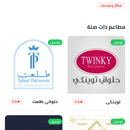
فطائر ومعجنات
مطاعم ذات صلة
توصيل
توصيل
حلواني طلعت
3.5
توينكي
3.5
توصيل
توصيل