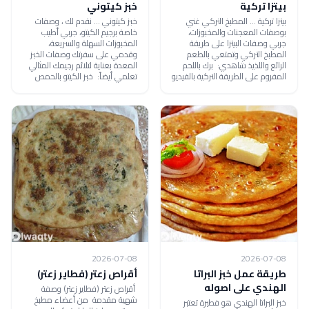
بيتزا تركية
خبز كيتوني
بيتزا تركية ... المطبخ التركي غني
خبز كيتوني ... نقدم لك ، وصفات
بوصفات المعجنات والمخبوزات،
خاصة برجيم الكيتو، جربي أطيب
جربي وصفات البيتزا على طريقة
المخبوزات السهلة والسريعة،
المطبخ التركي وتمتعي بالطعم
وقدمي على سفرتك وصفات الخبز
الرائع واللذيذ شاهدي: برك باللحم
المعدة بعناية لتلائم رجيمك المثالي
المفروم على الطريقة التركية بالفيديو
تعلمي أيضاً: خبز الكيتو بالحمص
2026-07-08
2026-07-08
طريقة عمل خبز البراتا
أقراص زعتر (فطاير زعتر)
الهندي على اصوله
أقراص زعتر (فطاير زعتر) وصفة
شهية مقدمة من أعضاء مطبخ
خبز البراتا الهندي هو فطيرة تعتبر