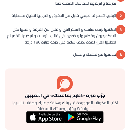
تدريجيا و اتركيهم لتتماسك العجينة جيدا
اتركيها تتخمر ثم ضيفي قليل من الدقيق و افرديها لتكون مسطيلة
2
ادهنيها بزبدة سايحة و السكر البني و قليل من القرفة و لفيها مثل
3
الاوكورديون وقطعيها و ضعيها في قالب التوست و اتركيها لتتخمر ثم
ادخليها الفرن لمدة نصف ساعة على درجة حرارة 180 درجة
قدميها مع قشطة و عسل
4
جرّب ميزة «اطبخ بما عندك» في التطبيق
اكتب المكونات الموجودة في بيتك وهنقترح عليك وصفات تناسبها
— واحفظ وقيّم وصفاتك المفضلة.