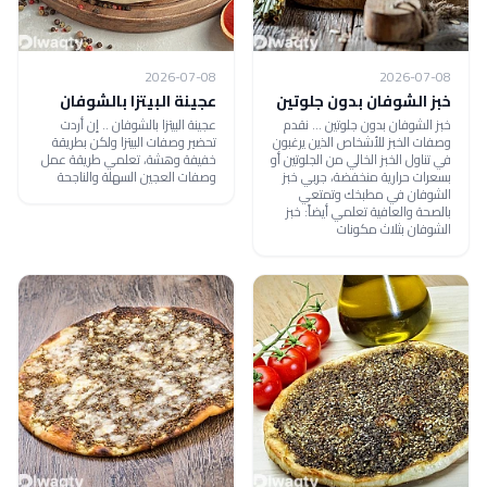
2026-07-08
2026-07-08
خبز الشوفان بدون جلوتين
عجينة البيتزا بالشوفان
خبز الشوفان بدون جلوتين ... نقدم
عجينة البيتزا بالشوفان .. إن أردت
وصفات الخبز للأشخاص الذين يرغبون
تحضير وصفات البيتزا ولكن بطريقة
في تناول الخبز الخالي من الجلوتين أو
خفيفة وهشة، تعلمي طريقة عمل
بسعرات حرارية منخفضة، جربي خبز
وصفات العجين السهلة والناجحة
الشوفان في مطبخك وتمتعي
بالصحة والعافية تعلمي أيضاً: خبز
الشوفان بثلاث مكونات