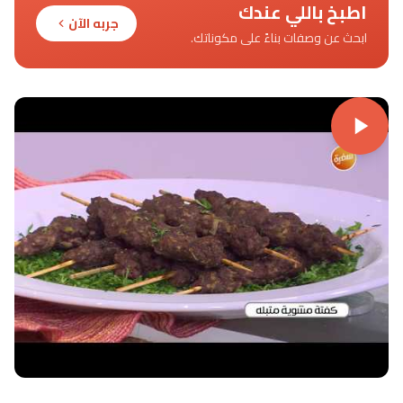
اطبخ باللي عندك
جربه الآن
ابحث عن وصفات بناءً على مكوناتك.