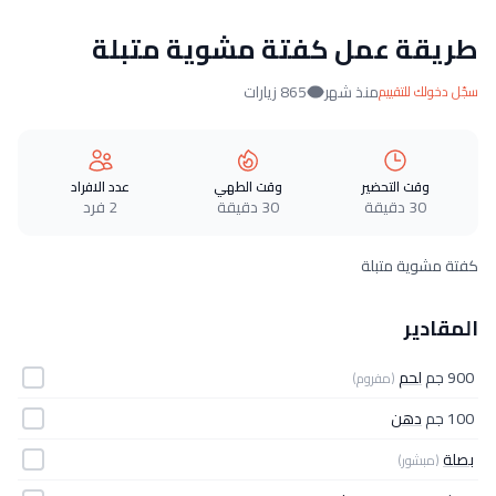
طريقة عمل كفتة مشوية متبلة
منذ شهر
865 زيارات
سجّل دخولك للتقييم
وقت التحضير
وقت الطهي
عدد الافراد
30 دقيقة
30 دقيقة
2 فرد
كفتة مشوية متبلة
المقادير
900 جم
لحم
(مفروم)
100 جم
دهن
بصلة
(مبشور)