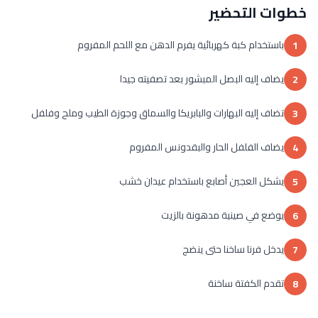
خطوات التحضير
باستخدام كبة كهربائية يفرم الدهن مع اللحم المفروم
1
يضاف إليه البصل المبشور بعد تصفيته جيدا
2
تضاف إليه البهارات والبابريكا والسماق وجوزة الطيب وملح وفلفل
3
يضاف الفلفل الحار والبقدونس المفروم
4
يشكل العجين أصابع باستخدام عيدان خشب
5
يوضع في صينية مدهونة بالزيت
6
يدخل فرنا ساخنا حتى ينضج
7
تقدم الكفتة ساخنة
8