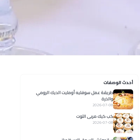
أحدث الوصفات
طريقة عمل سوفليه أومليت الديك الرومي
والذرة
2026-07-08
كب كيك مربى التوت
2026-07-08