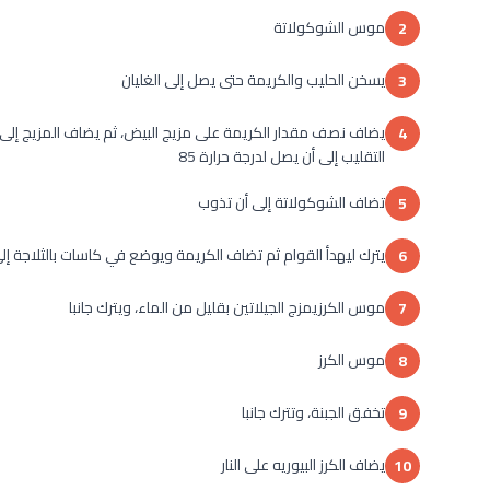
موس الشوكولاتة
2
يسخن الحليب والكريمة حتى يصل إلى الغليان
3
يضاف نصف مقدار الكريمة على مزيج البيض، ثم يضاف المزيج إلى ك
4
التقليب إلى أن يصل لدرجة حرارة 85
تضاف الشوكولاتة إلى أن تذوب
5
يترك ليهدأ القوام ثم تضاف الكريمة ويوضع في كاسات بالثلاجة إل
6
موس الكرزيمزج الجيلاتين بقليل من الماء، ويترك جانبا
7
موس الكرز
8
تخفق الجبنة، وتترك جانبا
9
يضاف الكرز البيوريه على النار
10