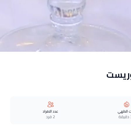
وريست
 الطهي
عدد الافراد
ة
2 فرد