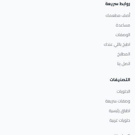
روابط سريعة
أضف مطعمك
مساعدة
الوصفات
اطبخ باللي عندك
المطابخ
اتصل بنا
التصنيفات
الحلويات
وصفات سريعة
اطباق رئيسية
حلويات غربية