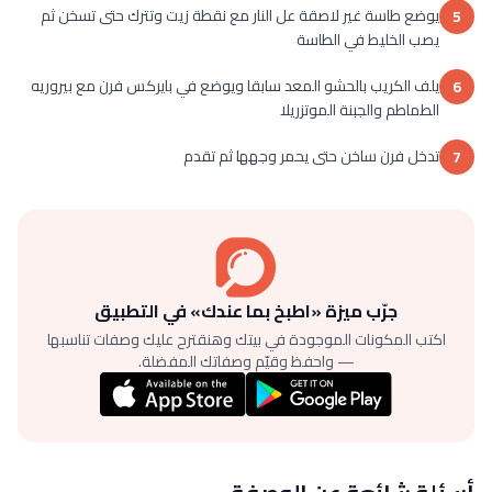
يوضع طاسة غير لاصقة عل النار مع نقطة زيت وتترك حتى تسخن ثم
5
يصب الخليط في الطاسة
يلف الكريب بالحشو المعد سابقا ويوضع في بايركس فرن مع بيروريه
6
الطماطم والجبنة الموتزريلا
تدخل فرن ساخن حتى يحمر وجهها ثم تقدم
7
جرّب ميزة «اطبخ بما عندك» في التطبيق
اكتب المكونات الموجودة في بيتك وهنقترح عليك وصفات تناسبها
— واحفظ وقيّم وصفاتك المفضلة.