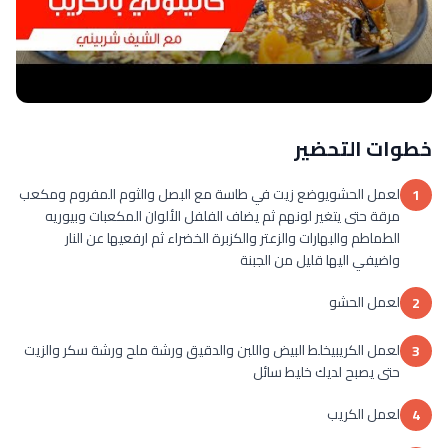
خطوات التحضير
لعمل الحشويوضع زيت في طاسة مع البصل والثوم المفروم ومكعب
1
مرقة حتى يتغير لونهم ثم يضاف الفلفل الألوان المكعبات وبيوريه
الطماطم والبهارات والزعتر والكزبرة الخضراء ثم ارفعيها عن النار
واضيفي اليها قليل من الجبنة
لعمل الحشو
2
لعمل الكريبيخلط البيض واللبن والدقيق ورشة ملح ورشة سكر والزيت
3
حتى يصبح لديك خليط سائل
لعمل الكريب
4