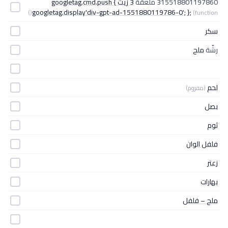
315518801197860 ملعقة
3 زيت googletag.cmd.push {
googletag.display'div-gpt-ad-1551880119786-0'; };
(function()
سكر
رشّة
ملح
لحم
(مفروم)
بصل
ثوم
فلفل الوان
زعتر
بهارات
ملح – فلفل