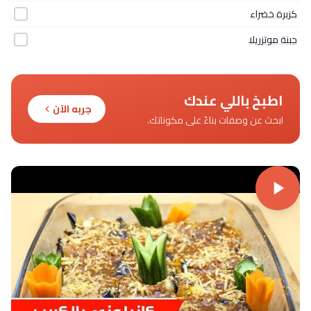
كزبرة خضراء
جبنة موتزريلا
اطبخ باللي عندك
جربه الآن
ابحث عن وصفات بناءً على مكوناتك.