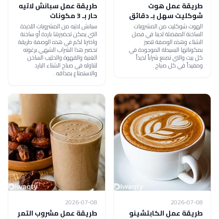
طريقة عمل هوت
طريقة عمل سبانش لاتيه
شوكليت سهل بـ دقائق
حار بـ 3 مكونات
الهوت شوكليت من المشروبات
سبانش لاتيه من المشروبات اللذيذة
الساخنة المفضلة لدينا في فصل
التي يمكن تحضيرها باردة أو ساخنة
الشتاء وهذه الوصفة تتميز
واخترنا لكم في هذه الوصفة طريقة
بمكوناتها البسيطة الموجودة في
تحضير هذا الشراب الشهي برغوته
كل بيت والتي تصنع شراباً لذيذاً
الغنية والقهوة والحليب الساخن
ومفيداً في كل صباح .
لتناوله في صباح الشتاء البارد
والاستمتاع بمذاقه .
2026-07-08
2026-07-08
طريقة عمل الكابتشينو
طريقة عمل مشروب التمر