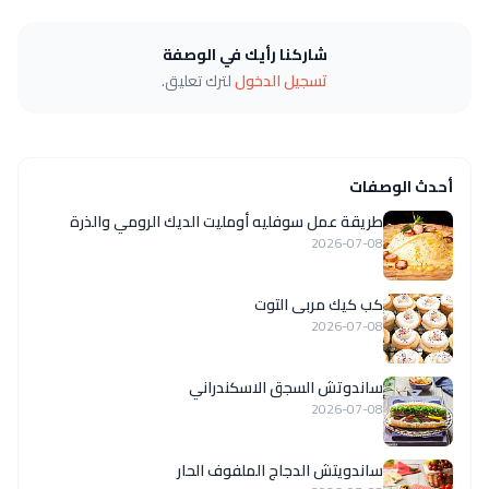
شاركنا رأيك في الوصفة
تسجيل الدخول
لترك تعليق.
أحدث الوصفات
طريقة عمل سوفليه أومليت الديك الرومي والذرة
2026-07-08
كب كيك مربى التوت
2026-07-08
ساندوتش السجق الاسكندراني
2026-07-08
ساندويتش الدجاج الملفوف الحار