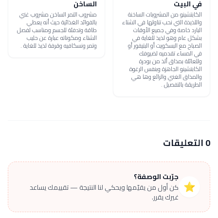
في البيت
الساخن
الكابتشينو من المشروبات الساخنة
مشروب التمر الساخن مشروب غني
واللذيذة التي نحب تناولها في الشتاء
بالفوائد الغذائية حيث أنه يعطي
البارد خاصة وفي جميع الأوقات
طاقة وتدفئة للجسم ومناسب لفصل
بشكل عام وهو لذيذ للغاية في
الشتاء ومكوناته عبارة عن حليب
الصباح مع البسكويت أو البتيفور أو
وتمر ونسكافيه وقرفة لذيذ للغاية .
في المساء تقدميه لضيوفك
وللعائلة بمذاق ألذ من بودرة
الكابتشينو الجاهزة وبنفس الرغوة
والمذاق الغني والرائع وها هي
الطريقة بالتفصيل .
0 التعليقات
جرّبت الوصفة؟
⭐
كن أول من يقيّمها ويحكي لنا النتيجة — تقييمك يساعد
غيرك يقرر.