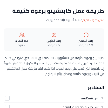
طريقة عمل كابتشينو برغوة كثيفة
منذ 4 أسابيع
1119 زيارات
سجّل دخولك للتقييم
وقت التحضير
وقت الطهي
عدد الافراد
10 دقيقة
5 دقيقة
2 فرد
كابتشينو برغوة كثيفة من المشروبات الساخنة التي لا نستغني عنها في صباح
الشتاء البارد فهي لذيذة للغاية وتبعث على الدفء ولا يكون الكابتشينو شهياً
إلا بالرغوة التي تظهر على وجه الكوب لذا نقدم لكم طريقة عمل الكابتشينو
في البيت وبرغوة كثيفة ومذاق رائع لا يقاوم .
المقادير
1 كأس
نسكافيه
1 كأس
ماء بدرجة حرارة الغرفة