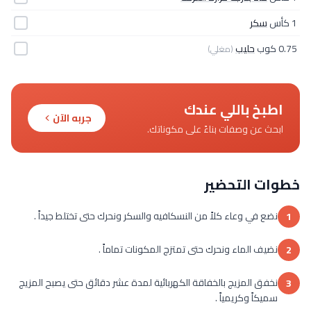
1 كأس
سكر
0.75 كوب
حليب
(مغلي)
اطبخ باللي عندك
جربه الآن
ابحث عن وصفات بناءً على مكوناتك.
خطوات التحضير
نضع في وعاء كلاً من النسكافيه والسكر ونحرك حتى تختلط جيداً .
1
نضيف الماء ونحرك حتى تمتزج المكونات تماماً .
2
نخفق المزيج بالخفاقة الكهربائية لمدة عشر دقائق حتى يصبح المزيج
3
سميكاً وكريمياً .