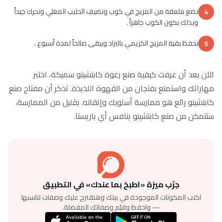
نضع ملعقة من المزيج في كوب ونضيف الحليب المغلي ونحرك جيداً
4
وبذلك يكون الكوب جاهزاً .
نحفظ بقية المزيج الكريمي بالبراد ويبقى صالحاً لمدة أسبوع .
5
الآن بعد أن عرفت كيفية صنع رغوة كابتشينو سميكة، اختبر
مهاراتك واستمتع بفنجان من القهوة اللذيذة. تذكر أن مفتاح صنع
كابتشينو رائع هو ممارسة أسلوبك وإتقانه. بقليل من الممارسة،
ستتمكن من صنع كابتشينو ينافس أي باريستا.
جرّب ميزة «اطبخ بما عندك» في التطبيق
اكتب المكونات الموجودة في بيتك وهنقترح عليك وصفات تناسبها
— واحفظ وقيّم وصفاتك المفضلة.