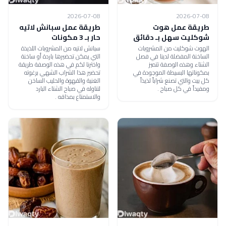
2026-07-08
2026-07-08
طريقة عمل هوت
طريقة عمل سبانش لاتيه
شوكليت سهل بـ دقائق
حار بـ 3 مكونات
الهوت شوكليت من المشروبات
سبانش لاتيه من المشروبات اللذيذة
الساخنة المفضلة لدينا في فصل
التي يمكن تحضيرها باردة أو ساخنة
الشتاء وهذه الوصفة تتميز
واخترنا لكم في هذه الوصفة طريقة
بمكوناتها البسيطة الموجودة في
تحضير هذا الشراب الشهي برغوته
كل بيت والتي تصنع شراباً لذيذاً
الغنية والقهوة والحليب الساخن
ومفيداً في كل صباح .
لتناوله في صباح الشتاء البارد
والاستمتاع بمذاقه .