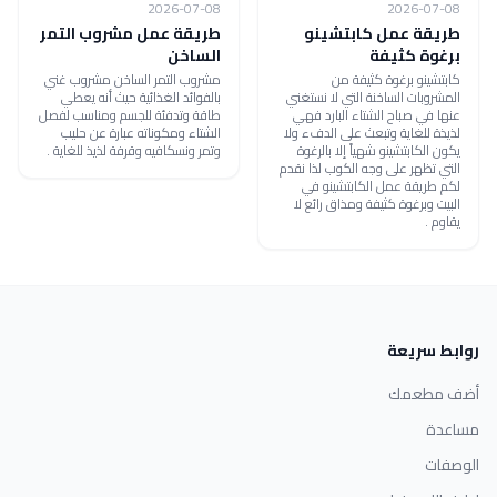
2026-07-08
2026-07-08
طريقة عمل كابتشينو
طريقة عمل مشروب التمر
برغوة كثيفة
الساخن
كابتشينو برغوة كثيفة من
مشروب التمر الساخن مشروب غني
المشروبات الساخنة التي لا نستغني
بالفوائد الغذائية حيث أنه يعطي
عنها في صباح الشتاء البارد فهي
طاقة وتدفئة للجسم ومناسب لفصل
لذيذة للغاية وتبعث على الدفء ولا
الشتاء ومكوناته عبارة عن حليب
يكون الكابتشينو شهياً إلا بالرغوة
وتمر ونسكافيه وقرفة لذيذ للغاية .
التي تظهر على وجه الكوب لذا نقدم
لكم طريقة عمل الكابتشينو في
البيت وبرغوة كثيفة ومذاق رائع لا
يقاوم .
روابط سريعة
أضف مطعمك
مساعدة
الوصفات