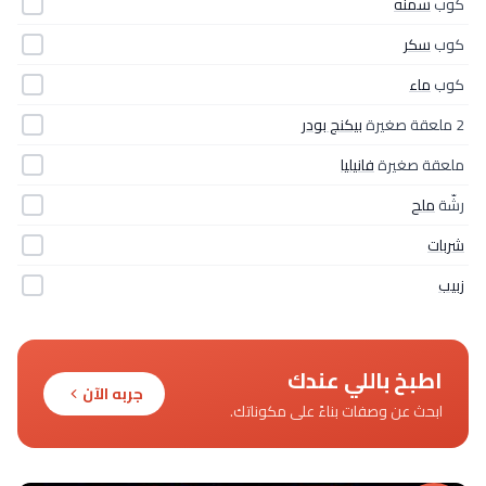
كوب
سمنه
كوب
سكر
كوب
ماء
2 ملعقة صغيرة
بيكنج بودر
ملعقة صغيرة
فانيليا
رشّة
ملح
شربات
زبيب
اطبخ باللي عندك
جربه الآن
ابحث عن وصفات بناءً على مكوناتك.