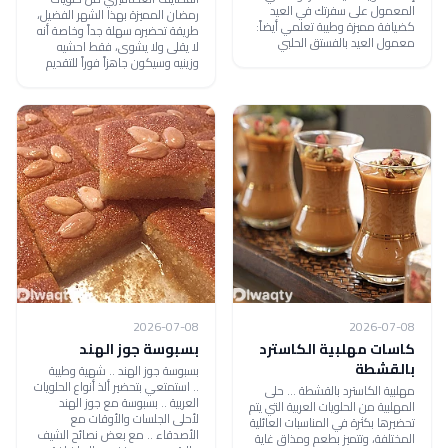
المعمول على سفرتك في العيد
رمضان المميزة بهذا الشهر الفضيل،
كضيافة مميزة وطيبة تعلمي أيضاً:
طريقة تحضيره سهلة جداً وخاصة أنه
معمول العيد بالفستق الحلبي
لا يقلى ولا يشوى، فقط احشيه
وزينيه وسيكون جاهزاً فوراً للتقديم
2026-07-08
2026-07-08
كاسات مهلبية الكاسترد
بسبوسة جوز الهند
بالقشطة
بسبوسة جوز الهند .. شهية وطيبة
.. استمتعي بتحضير ألذ أنواع الحلويات
مهلبية الكاسترد بالقشطة ... حلى
العربية .. بسبوسة مع جوز الهند
المهلبية من الحلويات العربية التي يتم
لأحلى الجلسات والأوقات مع
تحضيرها بكثرة في المناسبات العائلية
الأصدقاء .. مع بعض نصائح الشيف
المختلفة، وتتميز بطعم ومذاق غاية