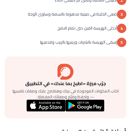
أضيفى السمنة وقلبى ثم أضيفى الماء
2
ضعى الخليط فى صينية مدهونة بالسمنة وساوى الوجة
3
أدخلى الهريسة الفرن حتى تمام النضج
4
إسقى الهريسة بالشربات وزينيها بالزبيب وقدميها
5
جرّب ميزة «اطبخ بما عندك» في التطبيق
اكتب المكونات الموجودة في بيتك وهنقترح عليك وصفات تناسبها
— واحفظ وقيّم وصفاتك المفضلة.