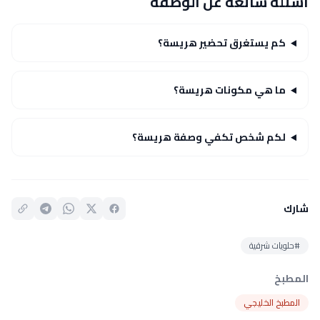
أسئلة شائعة عن الوصفة
كم يستغرق تحضير هريسة؟
ما هي مكونات هريسة؟
لكم شخص تكفي وصفة هريسة؟
شارك
#حلويات شرقية
المطبخ
المطبخ الخليجي