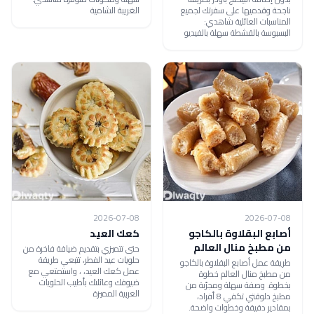
ناجحة وقدميها على سفرتك لجميع
الغريبة الشامية
المناسبات العائلية شاهدي:
البسبوسة بالقشطة سهلة بالفيديو
2026-07-08
2026-07-08
أصابع البقلاوة بالكاجو
كعك العيد
من مطبخ منال العالم
حتى تتميزي بتقديم ضيافة فاخرة من
حلويات عيد الفطر، تتبعي طريقة
طريقة عمل أصابع البقلاوة بالكاجو
عمل كعك العيد، ، واستمتعي مع
من مطبخ منال العالم خطوة
ضيوفك وعائلتك بأطيب الحلويات
بخطوة. وصفة سهلة ومجرّبة من
العربية المميزة
مطبخ دلوقتي تكفي 8 أفراد،
بمقادير دقيقة وخطوات واضحة.