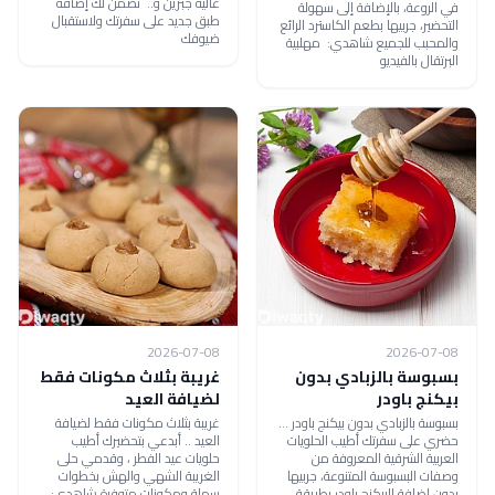
عالية جبرين و.. نضمن لك إضافة
في الروعة، بالإضافة إلى سهولة
طبق جديد على سفرتك ولاستقبال
التحضير، جربيها بطعم الكاسترد الرائع
ضيوفك
والمحبب للجميع شاهدي: مهلبية
البرتقال بالفيديو
2026-07-08
2026-07-08
بسبوسة بالزبادي بدون
غريبة بثلاث مكونات فقط
بيكنج باودر
لضيافة العيد
بسبوسة بالزبادي بدون بيكنج باودر ...
غريبة بثلاث مكونات فقط لضيافة
حضري على سفرتك أطيب الحلويات
العيد .. أبدعي بتحضيرك أطيب
العربية الشرقية المعروفة من
حلويات عيد الفطر ، وقدمي حلى
وصفات البسبوسة المتنوعة، جربيها
الغريبة الشهي والهش بخطوات
بدون إضافة البيكنج باودر بطريقة
سهلة ومكونات متوفرة شاهدي: