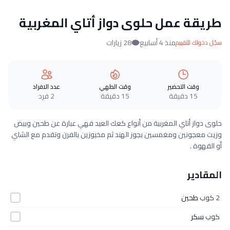
طريقة عمل حلوى دواز أتاي المغربية
منذ 4 أسابيع
28 زيارات
سجّل دخولك للتقييم
وقت التحضير
وقت الطهي
عدد الافراد
15 دقيقة
15 دقيقة
2 فرد
حلوى دواز أتاي المغربية من أنواع كعك العيد فهي عبارة عن طحين وبيض
وزيت معجونين ومغمسين بجوز الهند ثم مخبوزين بالفرن وتقدم مع الشاي
أو القهوة .
المقادير
2 كوب
طحين
كوب
سكر