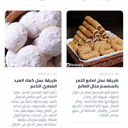
2026-07-27
2026-07-26
طريقة عمل اصابع التمر
طريقة عمل كعك العيد
بالسمسم منال العالم
المصري الناعم
اصابع التمر بالسمسم تعتبر من انواع
كعك العيد المصري الناعم ، يعتبر
الحلويات السهلة التي يمكن
الكعك من أهم مظاهر الاحتفال
استهلاكها طيلة ايام السنة ، ويكثر
بالعيد، ويتم شراؤه جاهزًا من محلات
الاقبال عليها اكثر المناسبات كالاعياد
الحلويات والمخبوزات او يتم إعداده
الاضحى والفطر ، بالاضافة الى شهر
في المنزل وهذا سيوفرعليكِ عناء
رمضان المبارك .
الذهاب إلى المحلات ودفع أموالٍ
باهظة .واليوم نشارككِ بطريقة
عملالكعك بعين الجمل في المنزل.