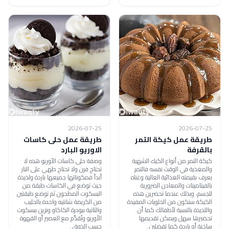
2026-07-25
2026-07-25
طريقة عمل كيكة التمر
طريقة عمل حلى كاسات
بالقرفة
الاوريو البارد
كيكة التمر من أنواع الكيك الشهية
وصفة حلى كاسات الأوريو هذه لا
والمغذية في الوقت نفسه فالتمر
تحتاج فرن ولا تحتاج طهي على النار
يعرف بقيمته الغذائية العالية وغناه
أبداً فمكوناتها جميعها باردة ولذيذة
بالفيتامينات والمعادن الضرورية
حيث توضع في الكاسات طبقة من
للجسم، وبذلك عندما تحضرين هذه
البسكوت المطحون ثم توضع طبقتين
الكيكة ستكون من الحلويات المفيدة
من الكريمة شانتيه واحدة بالحليب
واللذيذة بالنسبة لأطفالك كما أن
والثانية ببودرة الكاكاو ونزين ببسكوت
تحضيرها سهل ويمكن تقديمها
الأوريو وتُقدَّم مع العصير أو القهوة
ساخنة أو باردة كما تفضلين .
حسب الذوق .