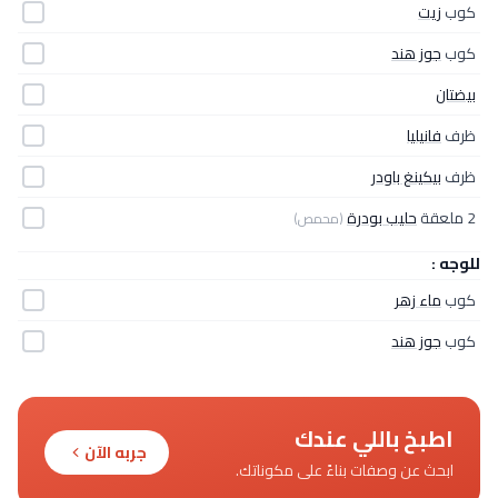
كوب
زيت
كوب
جوز هند
بيضتان
ظرف
فانيليا
ظرف
بيكينغ باودر
2 ملعقة
حليب بودرة
(محمص)
للوجه :
كوب
ماء زهر
كوب
جوز هند
اطبخ باللي عندك
جربه الآن
ابحث عن وصفات بناءً على مكوناتك.