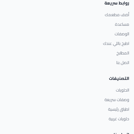
روابط سريعة
أضف مطعمك
مساعدة
الوصفات
اطبخ باللي عندك
المطابخ
اتصل بنا
التصنيفات
الحلويات
وصفات سريعة
اطباق رئيسية
حلويات غربية