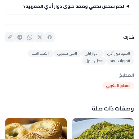
لكم شخص تكفي وصفة حلوى دواز أتاي المغربية؟
شارك
#حلوة دواز أتاي
#دواز اتاي
#حلى مغربي
#كعك العيد
#حلويات العيد
#حلى سهل
المطبخ
المطبخ المغربي
وصفات ذات صلة