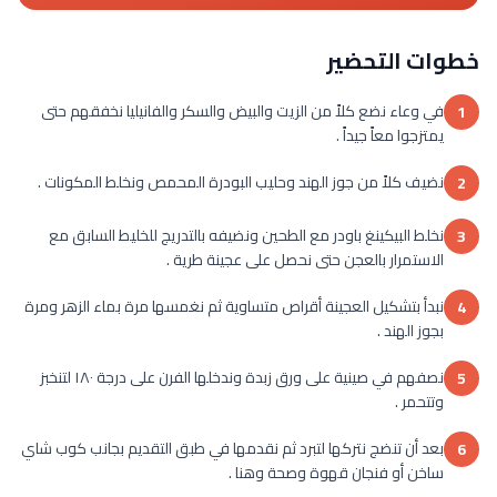
خطوات التحضير
في وعاء نضع كلاً من الزيت والبيض والسكر والفانيليا نخفقهم حتى
1
يمتزجوا معاً جيداً .
نضيف كلاً من جوز الهند وحليب البودرة المحمص ونخلط المكونات .
2
نخلط البيكينغ باودر مع الطحين ونضيفه بالتدريج للخليط السابق مع
3
الاستمرار بالعجن حتى نحصل على عجينة طرية .
نبدأ بتشكيل العجينة أقراص متساوية ثم نغمسها مرة بماء الزهر ومرة
4
بجوز الهند .
نصفهم في صينية على ورق زبدة وندخلها الفرن على درجة ١٨٠ لتنخبز
5
وتتحمر .
بعد أن تنضج نتركها لتبرد ثم نقدمها في طبق التقديم بجانب كوب شاي
6
ساخن أو فنجان قهوة وصحة وهنا .