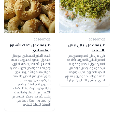
2026-07-23
2026-07-23
طريقة عمل ليالي لبنان
طريقة عمل كعك الأساور
بالسميد
الفلسطيني
ليالي لبنان حلى لذيذ ومغذي من
كعك الأساور الفلسطيني هو مثل
المطبخ اللبناني المعروف بأطباقه
معمول العجوة المعروف بالنسبة
المميزة سهل التحضير ومكوناته
للجميع إلا أنه يتميز بشكله الدائري
بسيطة وهو عبارة عن طبقة من
وعجينته المكونة من نكهات مميزة
السميد المطبوخ بالحليب وفوقه
من السمسم والشمر واليانسون
طبقة من القشطة ومزين بالفستق
والتي تُعجن مع الطحين والسمنة
الحلبي ويسقّى بالقطر ويقدم بارداً .
والزيت والخميرة ويوضع فيها
معجون التمر المنكه بالشمر
واليانسون والقرفة، وهذا الكعك
التقليدي في الأعياد والمناسبات
ولكنه لذيذ جداً ويمكن تحضيره في
أي وقت وأي مكان وها هي
الطريقة الأصلية لتحضيره .