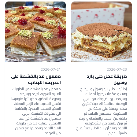
2026-07-24
2026-07-23
طريقة عمل حلى بارد
معمول مد بالقشطة على
وسهل
الطريقة اللبنانية
إذا أردت حلى بارد وسهل ولا يحتاج
معمول مد بالقشطة من الحلويات
وقت وبمكونات يحبها أطفالك
العربية الشهية، لذيذة وبسيطة
وسيعجب بها ضيوفك فها هي
وسريعة التحضير، مكوناتها متوفرها
الوصفة المناسبة لك حيث تحتوي
تشمل السميد، ماء الزهر، السمنة،
هذه الوصفة على طبقة من
السكر، المحلب، الخميرة، بالاضافة
البسكويت المغمس بالحليب ثم
الى مكونات القشطة، جربي
طبقة من الحليب والقشطة والزبدة
معمول مد بالقشطة في عيد
ثم يزيّن بطبقة من الشوكولاته
الاضحى المبارك لانه من حلويات
اللذيذة وبعد أن يبرد الحلى جيداً يصبح
العيد اللذيذة وقدميها مع فنجان
جاهزاً للتقديم .
من القهوة.