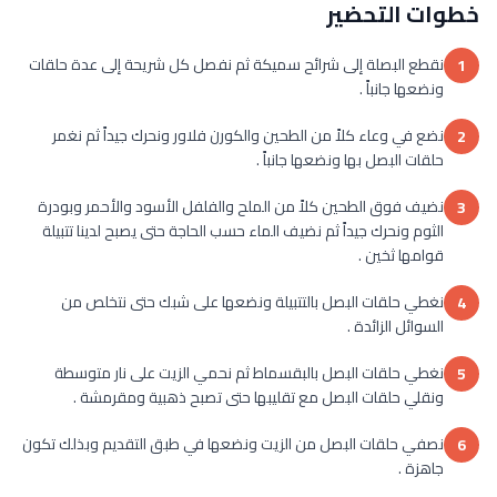
خطوات التحضير
نقطع البصلة إلى شرائح سميكة ثم نفصل كل شريحة إلى عدة حلقات
1
ونضعها جانباً .
نضع في وعاء كلاً من الطحين والكورن فلاور ونحرك جيداً ثم نغمر
2
حلقات البصل بها ونضعها جانباً .
نضيف فوق الطحين كلاً من الملح والفلفل الأسود والأحمر وبودرة
3
الثوم ونحرك جيداً ثم نضيف الماء حسب الحاجة حتى يصبح لدينا تتبيلة
قوامها ثخين .
نغطي حلقات البصل بالتتبيلة ونضعها على شبك حتى نتخلص من
4
السوائل الزائدة .
نغطي حلقات البصل بالبقسماط ثم نحمي الزيت على نار متوسطة
5
ونقلي حلقات البصل مع تقليبها حتى تصبح ذهبية ومقرمشة .
نصفي حلقات البصل من الزيت ونضعها في طبق التقديم وبذلك تكون
6
جاهزة .