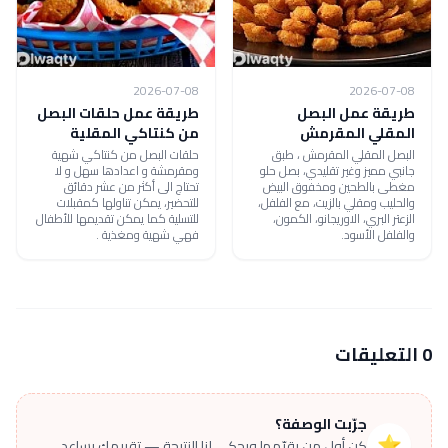
2026-07-08
2026-07-08
طريقة عمل البصل
طريقة عمل حلقات البصل
المقلي المقرمش
من كنتاكي المقلية
البصل المقلي المقرمش ، طبق
حلقات البصل من كنتاكي شهية
جانبي مميز وغير تقليدي، بصل حلو
ومقرمشة و اعدادها سهل و لا
مغطى بالطحين ومخفوق البيض
تحتاج الى أكثر من عشر دقائق
والحليب ومقلي بالزيت، مع الفلفل،
للتحضير، يمكن تناولها كمقبلات
الزعتر البري، الاوريجانو، الكمون،
للتسلية كما يمكن تقديمها للأطفال
والفلفل الأسود.
فهي شهية ومغذية .
0 التعليقات
جرّبت الوصفة؟
⭐
كن أول من يقيّمها ويحكي لنا النتيجة — تقييمك يساعد