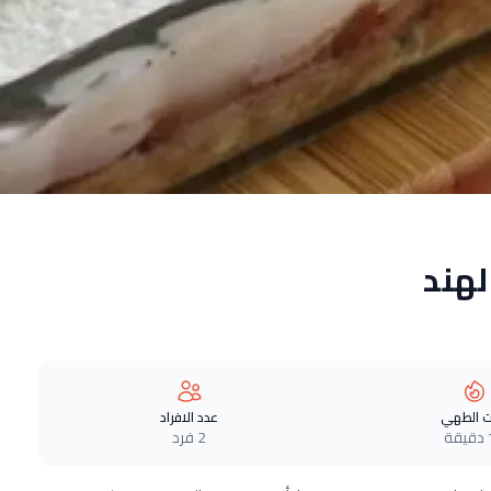
لهند
 الطهي
عدد الافراد
ة
2 فرد