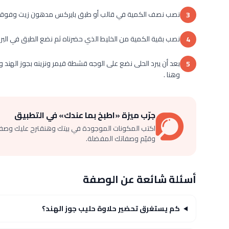
نصب نصف الكمية في قالب أو طبق بايركس مدهون زيت وفوق
3
نصب بقية الكمية من الخليط الذي حضرناه ثم نضع الطبق في البراد
4
بعد أن يبرد الحلى نضع على الوجه قشطة قيمر ونزينه بجوز الهن
5
وهنا .
جرّب ميزة «اطبخ بما عندك» في التطبيق
اكتب المكونات الموجودة في بيتك وهنقترح عليك وصف
وقيّم وصفاتك المفضلة.
أسئلة شائعة عن الوصفة
كم يستغرق تحضير حلاوة حليب جوز الهند؟