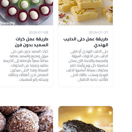
2026-07-08
2026-07-31
طريقة عمل حلى الحليب
طريقة عمل كرات
الهندي
السميد بدون فرن
حلى الحليب الهندي أو بارفي
كرات السميد بدون فرن حلى
الحليب من الحلويات السهلة
سهل وسريع والسميد يعطيه
والسريعة واللذيذة التي يمكن
مذاقاً مميزاً بالإضافة إلى الكريمة
تحضيرها كل يوم وأينما كنتم
شانتيه وغيرها من المكونات
بمكونات بسيطة أساسها الحليب
البسيطة وهذا الحلى سيكون
البودرة وستحب عائلتك الحلى
المفضل لدى أطفالك وعائلتك
بالتأكيد خاصة الأطفال .
وشكله رائع للمناسبات .