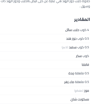
حلاوة حليب جوز الهند هي عبارة عن حلى أبيض بالحليب وجوز الهند ذا
وسهل .
المقادير
4 كوب
حليب سائل
0.5 كوب
جوز هند
0.5 كوب
سميد
(ناعم)
كوب
سكر
فانيليا
0.5 ملعقة
زبدة
0.5 ملعقة
ماء زهر
موز
(مقطع)
بسكويت شاي