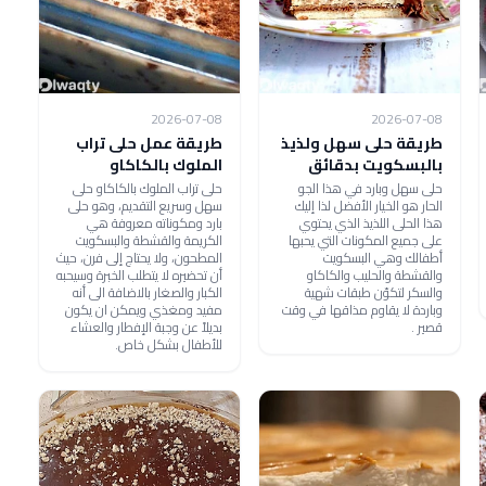
2026-07-08
2026-07-08
طريقة حلى سهل ولذيذ
طريقة عمل حلى تراب
بالبسكويت بدقائق
الملوك بالكاكاو
حلى سهل وبارد في هذا الجو
حلى تراب الملوك بالكاكاو حلى
الحار هو الخيار الأفضل لذا إليك
سهل وسريع التقديم، وهو حلى
هذا الحلى اللذيذ الذي يحتوي
بارد ومكوناته معروفة هي
على جميع المكونات التي يحبها
الكريمة والقشطة والبسكويت
أطفالك وهي البسكويت
المطحون، ولا يحتاج إلى فرن، حيث
والقشطة والحليب والكاكاو
أن تحضيره لا يتطلب الخبرة وسيحبه
والسكر لتكوّن طبقات شهية
الكبار والصغار بالاضافة الى أنه
وباردة لا يقاوم مذاقها في وقت
مفيد ومغذي ويمكن ان يكون
قصير .
بديلاً عن وجبة الإفطار والعشاء
للأطفال بشكل خاص.