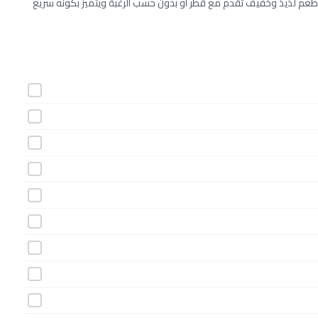
ت طعم لذيذ وخفيف تقدم مع قطر أو بدون حسب الرغبة ويتميز بكونه سريع