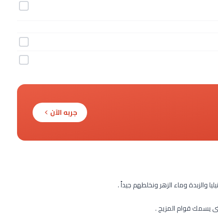
جربه الآن
ا والزبدة وماء الزهر ونخلطهم جيداً .
تى يسمك قوام المزيج .