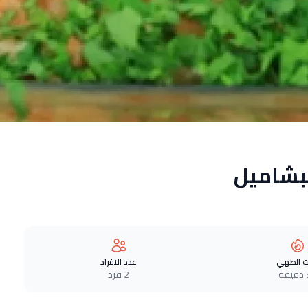
لبشاميل
 الطهي
عدد الافراد
ة
2 فرد