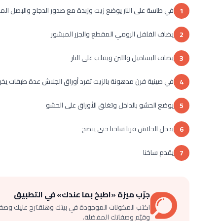
في طاسة على النار يوضع زيت وزبدة مع صدور الدجاج والبصل الم
1
يضاف الفلفل الرومي المقطع والجزر المبشور
2
يضاف البشاميل واللبن ويقلب على النار
3
في صينية فرن مدهونة بالزيت تفرد أوراق الجلاش عدة طبقات يخرج
4
يوضع الحشو بالداخل وتغلق الأوراق على الحشو
5
يدخل الجلاش فرنا ساخنا حتى ينضج
6
يقدم ساخنا
7
جرّب ميزة «اطبخ بما عندك» في التطبيق
اكتب المكونات الموجودة في بيتك وهنقترح عليك وصف
وقيّم وصفاتك المفضلة.