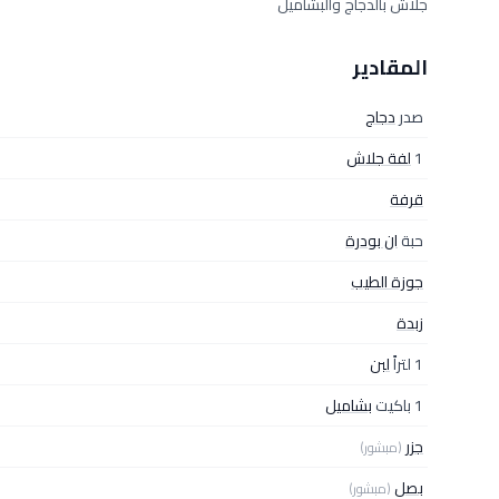
جلاش بالدجاج والبشاميل
المقادير
صدر
دجاج
1
لفة جلاش
قرفة
حبة
ان بودرة
جوزة الطيب
زبدة
1 لتراً
لبن
1 باكيت
بشاميل
جزر
(مبشور)
بصل
(مبشور)