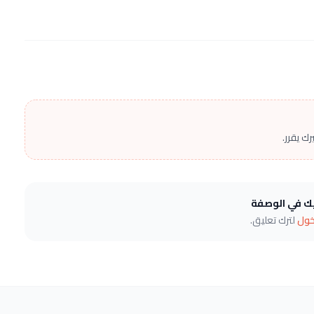
ك يقرر.
يك في الوصفة
خول
لترك تعليق.