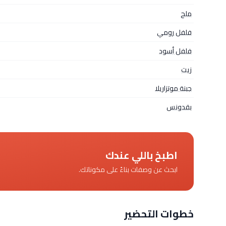
ملح
فلفل رومي
فلفل أسود
زيت
جبنة موتزاريلا
بقدونس
اطبخ باللي عندك
ابحث عن وصفات بناءً على مكوناتك.
خطوات التحضير