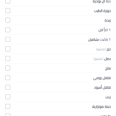
حبة
ان بودرة
جوزة الطيب
زبدة
1 لتراً
لبن
1 باكيت
بشاميل
جزر
(مبشور)
بصل
(مبشور)
ملح
فلفل رومي
فلفل أسود
زيت
جبنة موتزاريلا
بقدونس