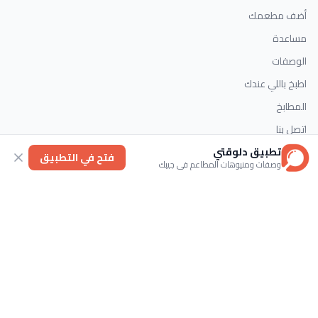
أضف مطعمك
مساعدة
الوصفات
اطبخ باللي عندك
المطابخ
اتصل بنا
تطبيق دلوقتي
فتح في التطبيق
وصفات ومنيوهات المطاعم في جيبك
التصنيفات
الحلويات
وصفات سريعة
اطباق رئيسية
حلويات غربية
اتصل بنا