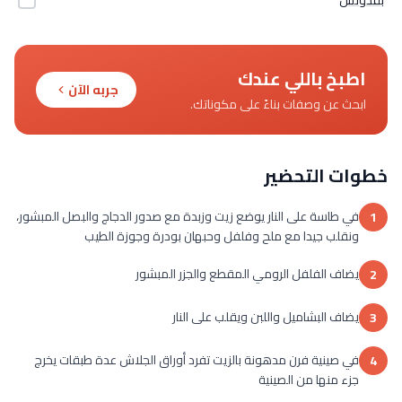
اطبخ باللي عندك
جربه الآن
ابحث عن وصفات بناءً على مكوناتك.
خطوات التحضير
في طاسة على النار يوضع زيت وزبدة مع صدور الدجاج والبصل المبشور،
1
ونقلب جيدا مع ملح وفلفل وحبهان بودرة وجوزة الطيب
يضاف الفلفل الرومي المقطع والجزر المبشور
2
يضاف البشاميل واللبن ويقلب على النار
3
في صينية فرن مدهونة بالزيت تفرد أوراق الجلاش عدة طبقات يخرج
4
جزء منها من الصينية