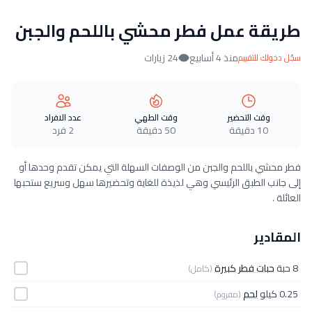
طريقة عمل فطر محشي باللحم والجبن
منذ 4 أسابيع
24 زيارات
سجّل دخولك للتقييم
وقت التحضير
وقت الطهي
عدد الافراد
10 دقيقة
50 دقيقة
2 فرد
فطر محشي باللحم والجبن من الوصفات السهلة التي يمكن تقدم وحدها أو
إلى جانب الطبق الرئيسي وهي لذيذة للغاية وتحضيرها سهل وسريع ستحبها
العائلة .
المقادير
8 حبة
حبات فطر كبيرة
(كامل)
0.25 كيلو
لحم
(مفروم)