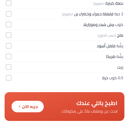
بصلة كبيرة
(مفروم)
2 حبة
فليفلة حمراء وخضراء ين
(مفروم)
كوب
برش شيدر وموزاريلا
ملح
(حسب الذوق)
رشّة
فلفل أسود
رشّة
بابريكا
زيت
0.5 كوب
ذرة
اطبخ باللي عندك
جربه الآن
ابحث عن وصفات بناءً على مكوناتك.