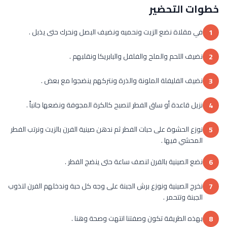
خطوات التحضير
في مقلاة نضع الزيت ونحميه ونضيف البصل ونحرك حتى يذبل .
1
نضيف اللحم والملح والفلفل والبابريكا ونقلبهم .
2
نضيف الفليفلة الملونة والذرة ونتركهم ينضجوا مع بعض .
3
نزيل قاعدة أو ساق الفطر لتصبح كالكرة المجوفة ونضعها جانباً .
4
نوزع الحشوة على حبات الفطر ثم ندهن صينية الفرن بالزيت ونرتب الفطر
5
المحشي فيها .
نضع الصينية بالفرن لنصف ساعة حتى ينضج الفطر .
6
نخرج الصينية ونوزع برش الجبنة على وجه كل حبة وندخلهم الفرن لتذوب
7
الجبنة وتتحمر .
بهذه الطريقة تكون وصفتنا انتهت وصحة وهنا .
8