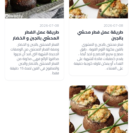
2026-07-08
2026-07-08
طريقة عمل فطر محشي
طريقة عمل الفطر
بالجبن
المحشي بالجبن و الخضار
فطر محشي بالجبن و المشوي
الفطر المحشي بالجبن و الخضار .
بالفرن بنكهة الثوم القوية ، طبق
وصفة الفطر المحشي من الوصفات
مميز و سريع التحضير و لذيذ أيضا ،
الجديدة الشهية التي لابد أن تجربوا
يقدم كمقبلات فاتحة للشهية على
مذاقها الرائع فهي مكونة من
الغداء أو يمكن تناوله كوجبة خفيفة
الفطر المحشي بالخضار والجبن
على العشاء .
والمطبوخ في الفرن لمدة 15 دقيقة
فقط .