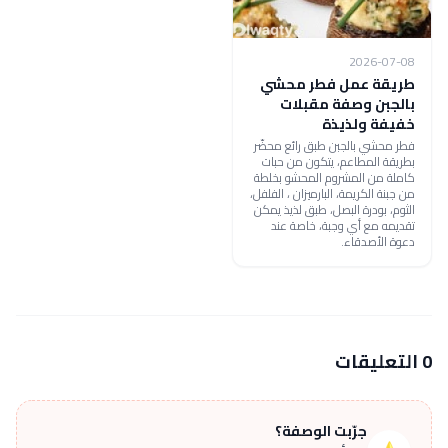
2026-07-08
طريقة عمل فطر محشي
بالجبن وصفة مقبلات
خفيفة ولذيذة
فطر محشي بالجبن طبق رائع محضّر
بطريقة المطاعم، يتكون من حبات
كاملة من المشروم المحشو بخلطة
من جبنة الكريمة، البارميزان ، الفلفل،
الثوم، بودرة البصل، طبق لذيذ يمكن
تقديمه مع أي وجبة، خاصة عند
دعوة الأصدقاء.
0 التعليقات
جرّبت الوصفة؟