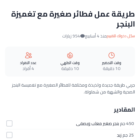
طريقة عمل فطائر صغيرة مع تغميزة
البنجر
منذ 4 أسابيع
954 زيارات
سجّل دخولك للتقييم
وقت التحضير
وقت الطهي
عدد الافراد
10 دقيقة
10 دقيقة
4 أفراد
جربي طريقة جديدة ولذيذة ومختلفة للفطائر الصغيرة مع تغميسة البنجز
الصحية والشهية من شملولة.
المقادير
450 جم
بنجر صغير معلب ويصفى
25 جم
زبد