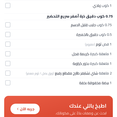
1 كوب
زبادي
0.75 كوب دقيق ذرة أصفر سريع التحضير
0.75 كوب
حليب قليل الدسم
0.5 كوب
دقيق بالخميرة
1 فص
ثوم
(مفروم)
1 ملعقة كبيرة
كريمة فجل
1 ملعقة كبيرة
بذور كراوية
2 ملعقة
شاي تشايفز طازج مقطع رفيع
(ورق بصل / ثوم معمر)
1
بيضة مخفوقة بخفة
اطبخ باللي عندك
جربه الآن
ابحث عن وصفات بناءً على مكوناتك.