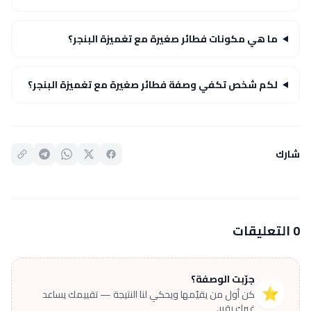
ما هي مكونات فطائر صغيرة مع تغميزة البنجر؟
لكم شخص تكفي وصفة فطائر صغيرة مع تغميزة البنجر؟
شارك
0 التعليقات
جرّبت الوصفة؟
⭐
كن أول من يقيّمها ويحكي لنا النتيجة — تقييمك يساعد
غيرك يقرر.