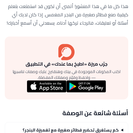
هذا كل ما في هذا المنشور! أتمنى أن تكون قد استمتعت بتعلم
كيفية صنع فطائر صغيرة من البنجر المغمس. إذا كان لديك أي
أسئلة أو تعليقات، فالرجاء تركها أدناه. يسعدني أن أسمع أخبارك!
جرّب ميزة «اطبخ بما عندك» في التطبيق
اكتب المكونات الموجودة في بيتك وهنقترح عليك وصفات تناسبها
— واحفظ وقيّم وصفاتك المفضلة.
أسئلة شائعة عن الوصفة
كم يستغرق تحضير فطائر صغيرة مع تغميزة البنجر؟