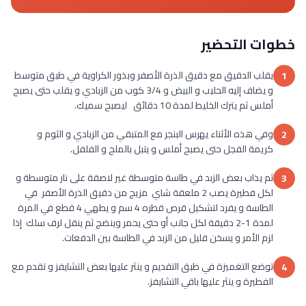
خطوات التحضير
يقلب الدقيق مع دقيق الذرة الأصفر وبذور الكراوية في طبق متوسط
1
و يضاف إليه الحليب و البيض و 3/4 كوب من الزبادي و يقلب حتى يصبح
أملس ثم يترك الخليط لمدة 10 دقائق ليصبح سميك.
وفي هذه الأثناء يهرس البنجر مع المتبقي من الزبادي و الثوم و
2
كريمة الفجل حتى يصبح أملس و يتبل بالملح و الفلفل.
ثم يذاب بعض الزبد في طاسة متوسطة غير لاصقة على نار متوسطة و
3
لكل فطيرة يصب 2 ملعقة شاي مزيج من دقيق الذرة الأصفر في
الطاسة و يفرد لتشكيل قرص قطره 4 سم و يطهي 4 قطع في المرة
لمدة 1-2 دقيقة لكل جانب أو حتى يحمر وينضج ثم ينقل لرف سلك إذا
لزم الأمر و يسخن قليل من الزبد في الطاسة بين الدفعات.
توضع التغميزة في طبق التقديم و ينثر عليها بعض التشايفز و تقدم مع
4
الفطيرة و ينثر عليها باقي التشايفز.