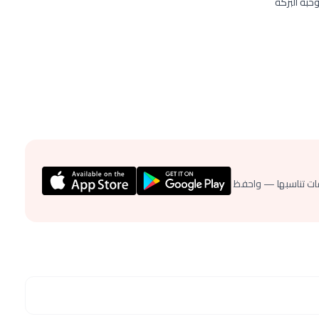
بة البركة
ات تناسبها — واحفظ