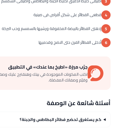
أضيفى خليط الدقيق لخليط الجبنة والبطاطس وأضيفى السمسم وح
3
قطعى الفطائر على شكل أقراص فى صينية
4
إدهنى الفطائر بالبيضة المخفوقة ورشيها بالسمسم وحب البركة
5
أدخلى الفطائر الفرن حتى النضج وقدميها
6
جرّب ميزة «اطبخ بما عندك» في التطبيق
اكتب المكونات الموجودة في بيتك وهنقترح عليك وصف
وقيّم وصفاتك المفضلة.
أسئلة شائعة عن الوصفة
كم يستغرق تحضير فطائر البطاطس والجبنة؟