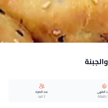
الجبنة
 الطهي
عدد الافراد
ة
2 فرد