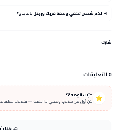
لكم شخص تكفي وصفة فريك وبرغل بالدجاج؟
شارك
0 التعليقات
جرّبت الوصفة؟
⭐
كن أول من يقيّمها ويحكي لنا النتيجة — تقييمك يساعد غير
شاركنا رأ