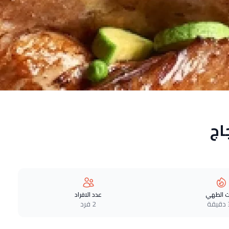
اج
 الطهي
عدد الافراد
ة
2 فرد