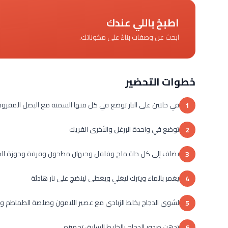
اطبخ باللي عندك
ابحث عن وصفات بناءً على مكوناتك.
خطوات التحضير
في حلتين على النار توضع في كل منها السمنة مع البصل المفروم
1
توضع في واحدة البرغل والأخرى الفريك
2
يضاف إلى كل حلة ملح وفلفل وحبهان مطحون وقرفة وجوزة الط
3
يغمر بالماء ويترك ليغلي ويغطى لينضج على نار هادئة
4
لشوي الدجاج يخلط الزبادي مع عصير الليمون وصلصة الطماطم 
5
تدهن صدور الدجاج بالخليط السابق تجهيزه
6