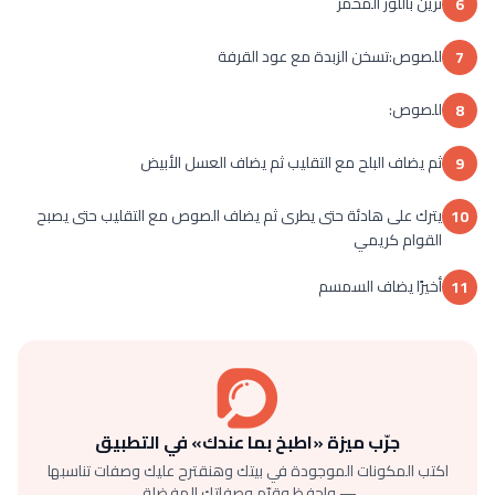
تزين باللوز المحمر
6
للصوص:تسخن الزبدة مع عود القرفة
7
للصوص:
8
ثم يضاف البلح مع التقليب ثم يضاف العسل الأبيض
9
يترك على هادئة حتى يطرى ثم يضاف الصوص مع التقليب حتى يصبح
10
القوام كريمي
أخيرًا يضاف السمسم
11
جرّب ميزة «اطبخ بما عندك» في التطبيق
اكتب المكونات الموجودة في بيتك وهنقترح عليك وصفات تناسبها
— واحفظ وقيّم وصفاتك المفضلة.