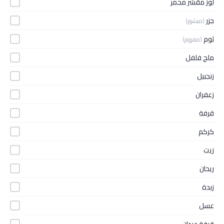
لوز مقشر محمر
جزر
(مبشور)
ثوم
(مفروم)
ملح فلفل
زنجبيل
زعفران
قرفة
كركم
زيت
ريحان
زبدة
عسل
قرفة عيدان