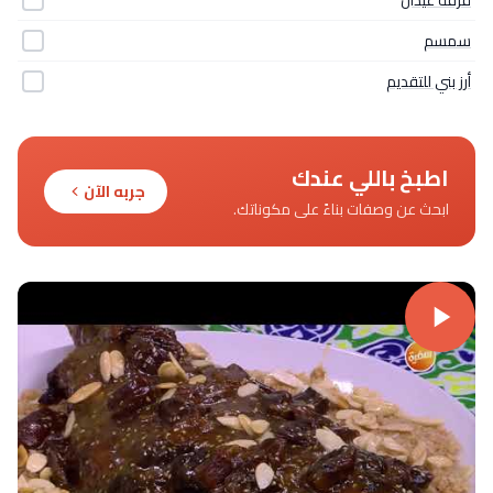
سمسم
أرز بني للتقديم
اطبخ باللي عندك
جربه الآن
ابحث عن وصفات بناءً على مكوناتك.