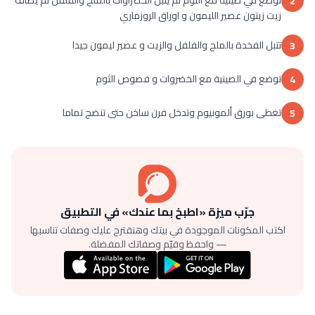
2
زيت زيتون عصير الليمون و اوراق الروزماري
تتبل الفخدة بالملح والفلفل والزيت و عصير ليمون جيدا
3
توضع في الصينية مع الخضروات و فصوص الثوم
4
تغطى بورق ألمونيوم وتدخل فرن ساخن حتى تنضج تماما
5
جرّب ميزة «اطبخ بما عندك» في التطبيق
اكتب المكونات الموجودة في بيتك وهنقترح عليك وصفات تناسبها
— واحفظ وقيّم وصفاتك المفضلة.