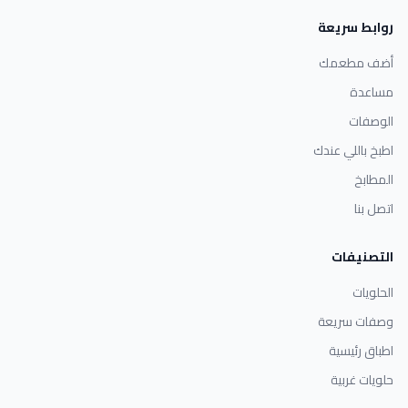
روابط سريعة
أضف مطعمك
مساعدة
الوصفات
اطبخ باللي عندك
المطابخ
اتصل بنا
التصنيفات
الحلويات
وصفات سريعة
اطباق رئيسية
حلويات غربية