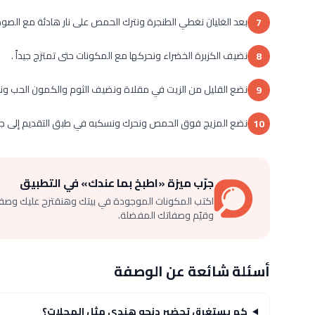
بعد الغليان نغطي الطنجرة ونترك الحمص على نار هادئة مع الصوص 
7
نضيف الكزبرة الخضراء ونحركها مع المكونات حتى تمتزج جيداً .
8
نضع القليل من الزيت في مقلاة ونضيف الثوم والكمون الحب ونحرك
9
نضع المزيج فوق الحمص ونحرك ونسكبه في طبق التقديم إلى جانب
10
جرّب ميزة «اطبخ بما عندك» في التطبيق
اكتب المكونات الموجودة في بيتك وهنقترح عليك وصف
وقيّم وصفاتك المفضلة.
أسئلة شائعة عن الوصفة
كم يستغرق تحضير دنجو هندي مثل المحلات؟