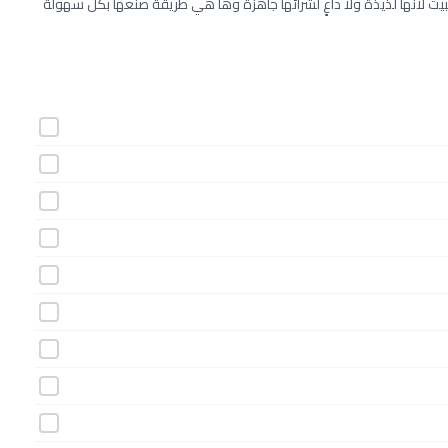
يت لأنها لذيذة ولا داعٍ لشرائها جاهزة وها هي طريقة صنعها بكل سهولة