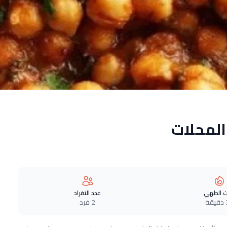
لمحلات
 الطهي
عدد الافراد
ة
2 فرد