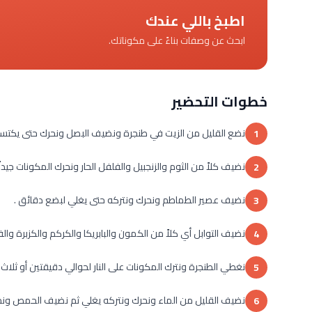
اطبخ باللي عندك
ابحث عن وصفات بناءً على مكوناتك.
خطوات التحضير
نضع القليل من الزيت في طنجرة ونضيف البصل ونحرك حتى يكتسب لو
1
نضيف كلاً من الثوم والزنجبيل والفلفل الحار ونحرك المكونات جيداً
2
نضيف عصير الطماطم ونحرك ونتركه حتى يغلي لبضع دقائق .
3
نضيف التوابل أي كلاً من الكمون والبابريكا والكركم والكزبرة والف
4
نغطي الطنجرة ونترك المكونات على النار لحوالي دقيقتين أو ثلا
5
نضيف القليل من الماء ونحرك ونتركه يغلي ثم نضيف الحمص ونحر
6