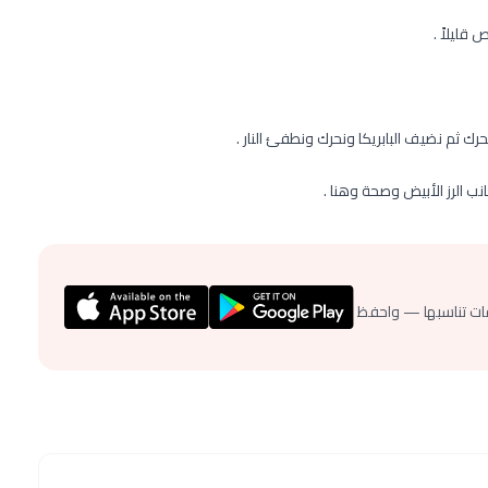
قليلاً .
 ثم نضيف البابريكا ونحرك ونطفئ النار .
 الرز الأبيض وصحة وهنا .
ات تناسبها — واحفظ