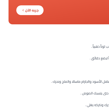
جربه الآن
ناً ذهبياً .
 لبضع دقائق .
لفل الأسود والجارام ماسالا والملح ونحرك .
ث حتى يتسبك الصوص .
ك ونتركه يغلي .