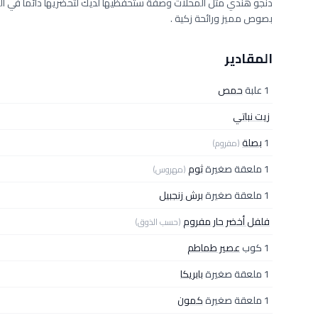
دنجو هندي مثل المحلات وصفة ستحفظيها لديك لتحضريها دائماً في الب
بصوص مميز ورائحة زكية .
المقادير
1 علبة
حمص
زيت نباتي
1
بصلة
(مفروم)
1 ملعقة صغيرة
ثوم
(مهروس)
1 ملعقة صغيرة
برش زنجبيل
فلفل أخضر حار مفروم
(حسب الذوق)
1 كوب
عصير طماطم
1 ملعقة صغيرة
بابريكا
1 ملعقة صغيرة
كمون