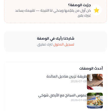
جرّبت الوصفة؟
⭐
كن أول من يقيّمها ويحكي لنا النتيجة — تقييمك يساعد
غيرك يقرر.
شاركنا رأيك في الوصفة
تسجيل الدخول
لترك تعليق.
أحدث الوصفات
طريقة تزيين مناديل المائدة
2026-07-08
غموس السبانخ مع الأرضي شوكي
2026-07-08