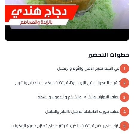
خطوات التحضير
في الكبة: يفرم البصل والثوم والزنجبيل
1
تشوح المكونات في الزيت جيدًا، ثم تضاف مكعبات الدجاج وتشوح
2
تضاف البهارات والكاري والكركم والكمون والشطة
3
يضاف بيوريه الطماطم ثم يتبل بالملح والفلفل
4
يترك حتى ينضج ثم تضاف الكريمة وتترك حتى تمتزج جميع المكونات
5