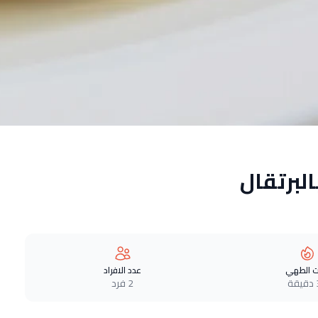
لبرتقال
 الطهي
عدد الافراد
ة
2 فرد