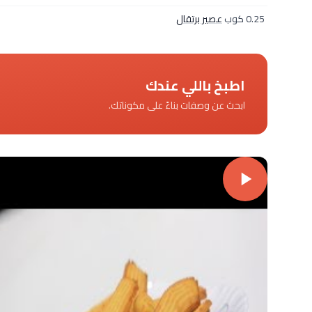
0.25 كوب
عصير برتقال
اطبخ باللي عندك
ابحث عن وصفات بناءً على مكوناتك.