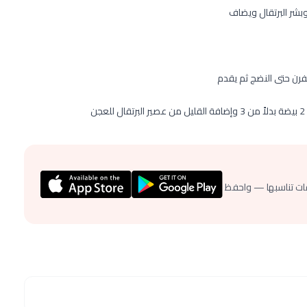
 وبشر البرتقال ويضاف
ن حتى النضج ثم يقدم
ات تناسبها — واحفظ