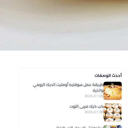
أحدث الوصفات
طريقة عمل سوفليه أومليت الديك الرومي
والذرة
2026-07-08
كب كيك مربى التوت
2026-07-08