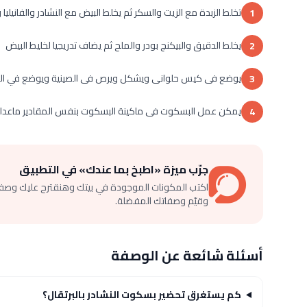
تخلط الزبدة مع الزيت والسكر ثم يخلط البيض مع النشادر والفانيليا
1
يخلط الدقيق والبيكنج بودر والملح ثم يضاف تدريجيا لخليط البيض
2
يوضع فى كيس حلوانى ويشكل ويرص فى الصينية ويوضع في الفر
3
يمكن عمل البسكوت فى ماكينة البسكوت بنفس المقادير ماعدا 2 بيضة بدلاً من 3 وإضافة القليل من عصير البرتقال للعجن
4
جرّب ميزة «اطبخ بما عندك» في التطبيق
اكتب المكونات الموجودة في بيتك وهنقترح عليك وصف
وقيّم وصفاتك المفضلة.
أسئلة شائعة عن الوصفة
كم يستغرق تحضير بسكوت النشادر بالبرتقال؟