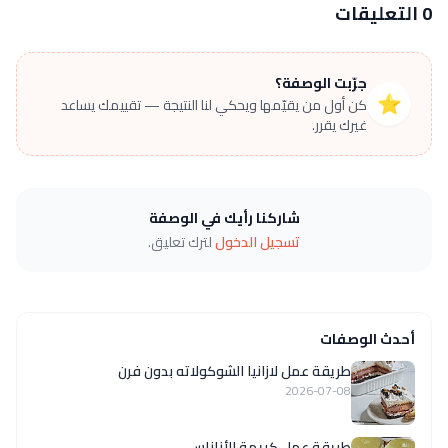
0 التعليقات
جرّبت الوصفة؟
⭐
كن أول من يقيّمها ويحكي لنا النتيجة — تقييمك يساعد
غيرك يقرر.
شاركنا رأيك في الوصفة
تسجيل الدخول
لترك تعليق.
أحدث الوصفات
طريقة عمل لازانيا الشوكولاته بدون فرن
2026-07-08
طريقة عمل كريمة الأناناس