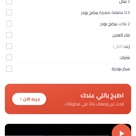
2
بيض
0.5 ملعقة صغيرة
بيكنج بودر
2 باكت
بيكنج بودر
ماء للعجن
زيت
(للقلي)
شربات
سكر بودرة
اطبخ باللي عندك
جربه الآن
ابحث عن وصفات بناءً على مكوناتك.