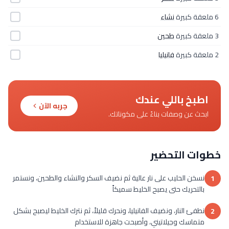
6 ملعقة كبيرة
نشاء
3 ملعقة كبيرة
طحين
2 ملعقة كبيرة
فانيليا
اطبخ باللي عندك
جربه الآن
ابحث عن وصفات بناءً على مكوناتك.
خطوات التحضير
نسخن الحليب على نار عالية ثم نضيف السكر والنشاء والطحين، ونستمر
1
بالتحريك حتى يصبح الخليط سميكاً
نطفئ النار، ونضيف الفانيليا، ونحرك قليلاً، ثم نترك الخليط ليصبح بشكل
2
متماسك وجيلاتيني، وأصبحت جاهزة للاستخدام