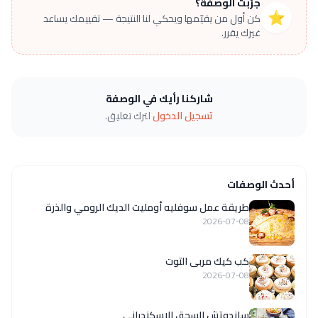
جرّبت الوصفة؟
⭐
كن أول من يقيّمها ويحكي لنا النتيجة — تقييمك يساعد
غيرك يقرر.
شاركنا رأيك في الوصفة
تسجيل الدخول
لترك تعليق.
أحدث الوصفات
طريقة عمل سوفليه أومليت الديك الرومي والذرة
2026-07-08
كب كيك مربى التوت
2026-07-08
ساندوتش السجق الاسكندراني