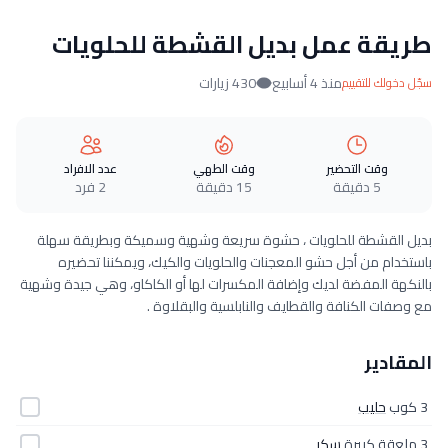
طريقة عمل بديل القشطة للحلويات
منذ 4 أسابيع
430 زيارات
سجّل دخولك للتقييم
وقت التحضير
وقت الطهي
عدد الافراد
5 دقيقة
15 دقيقة
2 فرد
بديل القشطة للحلويات ، حشوة سريعة وشهية وسميكة وبطريقة سهلة
باستخدام من أجل حشو المعجنات والحلويات والكيك، ويمكننا تحضيره
بالنكهة المفضة لديك وإضافة المكسرات لها أو الكاكاو، وهي جيدة وشهية
مع وصفات الكنافة والقطايف والنابلسية والبقلاوة .
المقادير
3 كوب
حليب
3 ملعقة كبيرة
سكر