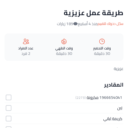
طريقة عمل عزيزية
منذ 4 أسابيع
189 زيارات
سجّل دخولك للتقييم
وقت التحضير
وقت الطهي
عدد الافراد
30 دقيقة
30 دقيقة
2 فرد
عزيزية
المقادير
1966654041
مكرونة
(2273)
لبن
كريمة لباني