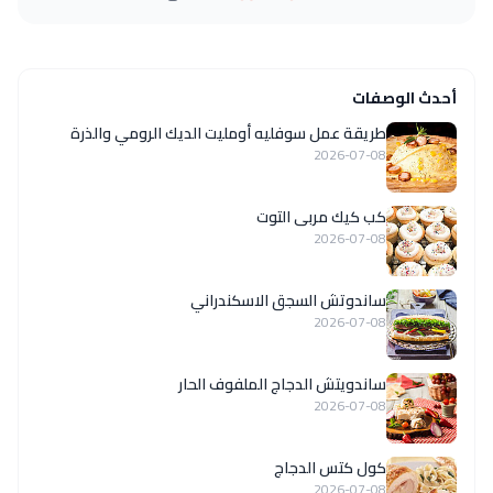
أحدث الوصفات
طريقة عمل سوفليه أومليت الديك الرومي والذرة
2026-07-08
كب كيك مربى التوت
2026-07-08
ساندوتش السجق الاسكندراني
2026-07-08
ساندويتش الدجاج الملفوف الحار
2026-07-08
كول كتس الدجاج
2026-07-08