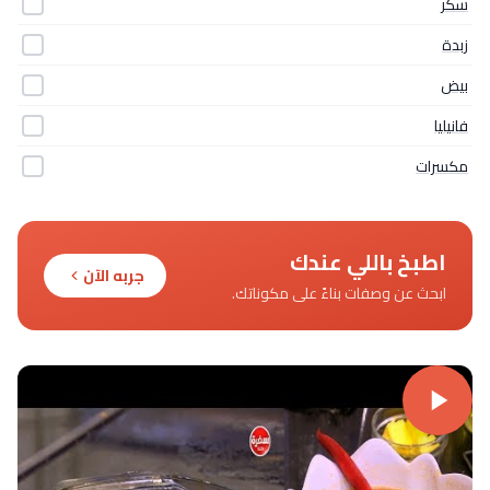
سكر
زبدة
بيض
فانيليا
مكسرات
اطبخ باللي عندك
جربه الآن
ابحث عن وصفات بناءً على مكوناتك.