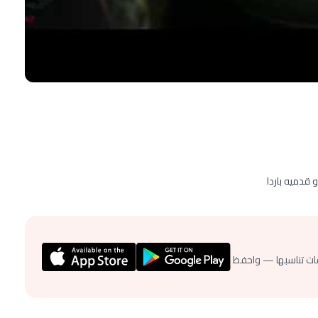
ات تناسبها — واحفظ