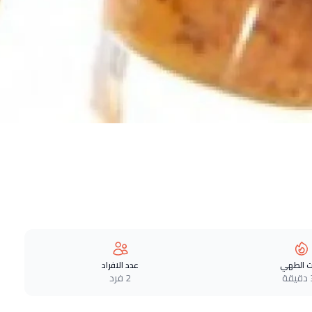
 الطهي
عدد الافراد
ة
2 فرد