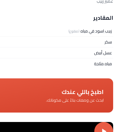
عصير زبيب
المقادير
زبيب اسود في مياه
(منقوع)
سكر
عسل أبيض
مياه مثلجة
اطبخ باللي عندك
ابحث عن وصفات بناءً على مكوناتك.