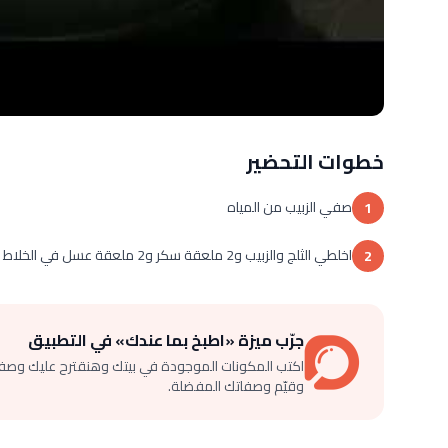
خطوات التحضير
صفي الزبيب من المياه
1
اخلطي الثلج والزبيب و2 ملعقة سكر و2 ملعقة عسل في الخلاط و قدميه باردا
2
جرّب ميزة «اطبخ بما عندك» في التطبيق
اكتب المكونات الموجودة في بيتك وهنقترح عليك وصف
وقيّم وصفاتك المفضلة.