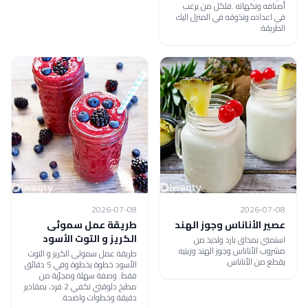
أصنافه ونكهاته .فلكل من يرغب
في اعداده وتذوقه في المنزل اليك
الطريقة:
2026-07-08
2026-07-08
عصير الأناناس وجوز الهند
طريقة عمل سموثى
الكريز و التوت الأسود
استمتي بمذاق بارد ولذيذ من
مشروب الأناناس وجوز الهند وزينيه
طريقة عمل سموثى الكريز و التوت
بقطع من الأناناس.
الأسود خطوة بخطوة وفي 5 دقائق
فقط. وصفة سهلة ومجرّبة من
مطبخ دلوقتي تكفي 2 فرد، بمقادير
دقيقة وخطوات واضحة.