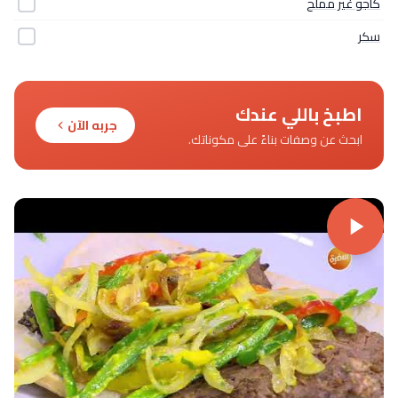
كاجو غير مملح
سكر
اطبخ باللي عندك
جربه الآن
ابحث عن وصفات بناءً على مكوناتك.