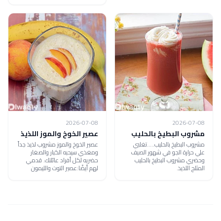
2026-07-08
2026-07-08
مشروب البطيخ بالحليب
عصير الخوخ والموز اللذيذ
مشروب البطيخ بالحليب.....تغلبي
عصير الخوخ والموز مشروب لذيذ جداً
علي حرارة الجو في شهور الصيف
ومغذي سيحبه الكبار والصغار
وحضري مشروب البطيخ بالحليب
حضريه لكل أفراد عائلتك. قدمي
المثلج اللذيذ.
لهم أيضًا:عصير التوت والليمون