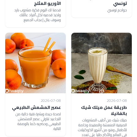
تونسي
الأوريو المثلج
جواجم تونسي
قدمنا لك اليوم فكرة مشروب بارد
ولذيذ قدميه لكل أفراد عائلتك
وسوف ينال إعجاب الجميع.
2026-07-08
2026-07-08
طريقة عمل ميلك شيك
عصير المشمش الطبيعي
بالفانيلا
لصحة جيدة وبشرة نقية خالية من
التجاعيد تناولي عصير المشمش
ميلك شيك من أطيب المشروبات
الطبيعي وحضريه كما بالوصفة
الصيفية المنعشة والمفيدة وخاصة
التالية.
للأطفال وهو من أشهر الكوكتيلات
في العالم والأكثر طلبا على تعدد