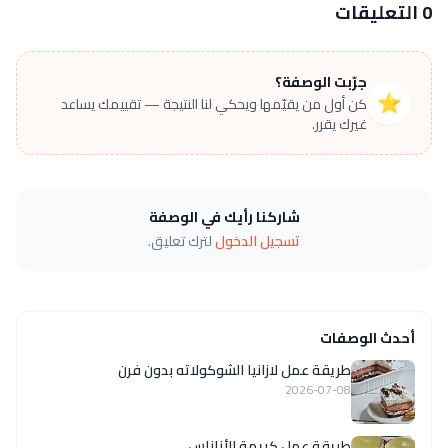
0 التعليقات
جرّبت الوصفة؟
⭐
كن أول من يقيّمها ويحكي لنا النتيجة — تقييمك يساعد
غيرك يقرر.
شاركنا رأيك في الوصفة
تسجيل الدخول
لترك تعليق.
أحدث الوصفات
طريقة عمل لازانيا الشوكولاته بدون فرن
2026-07-08
طريقة عمل كريمة الأناناس