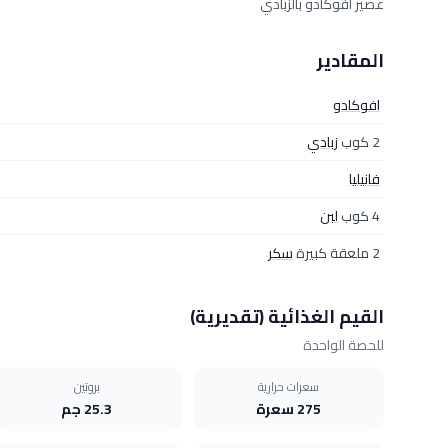
عصير افوكادو بالزبادي
المقادير
افوكادو
2 كوب
زبادي
فانيليا
4 كوب
لبن
2 ملعقة كبيرة
سكر
القيم الغذائية (تقديرية)
للحصة الواحدة
سعرات حرارية
بروتين
275 سعرة
25.3 جم