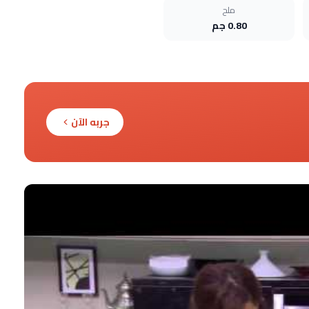
ملح
0.80 جم
جربه الآن