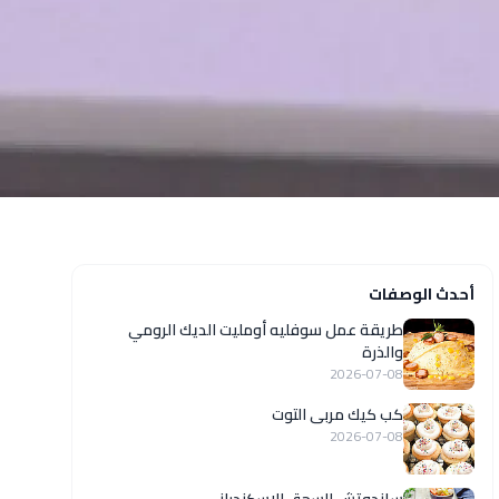
أحدث الوصفات
طريقة عمل سوفليه أومليت الديك الرومي
والذرة
2026-07-08
كب كيك مربى التوت
2026-07-08