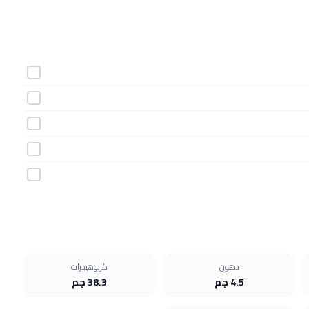
دهون
كربوهيدرات
4.5 جم
38.3 جم