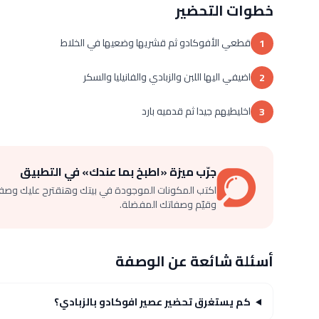
خطوات التحضير
قطعي الأفوكادو ثم قشريها وضعيها في الخلاط
1
اضيفي اليها اللبن والزبادي والفانيليا والسكر
2
اخليطيهم جيدا ثم قدميه بارد
3
جرّب ميزة «اطبخ بما عندك» في التطبيق
اكتب المكونات الموجودة في بيتك وهنقترح عليك وصف
وقيّم وصفاتك المفضلة.
أسئلة شائعة عن الوصفة
كم يستغرق تحضير عصير افوكادو بالزبادي؟