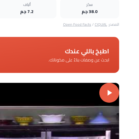
سكر
ألياف
38.0 جم
7.2 جم
المصدر:
CIQUAL
/
Open Food Facts
اطبخ باللي عندك
ابحث عن وصفات بناءً على مكوناتك.