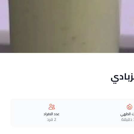
زبادي
 الطهي
عدد الافراد
ة
2 فرد