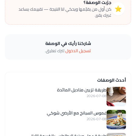
جرّبت الوصفة؟
⭐
كن أول من يقيّمها ويحكي لنا النتيجة — تقييمك يساعد
غيرك يقرر.
شاركنا رأيك في الوصفة
تسجيل الدخول
لترك تعليق.
أحدث الوصفات
طريقة تزيين مناديل المائدة
2026-07-08
غموس السبانخ مع الأرضي شوكي
2026-07-08
طريقة عمل صينية البطاطس بالكريمة اللبانى