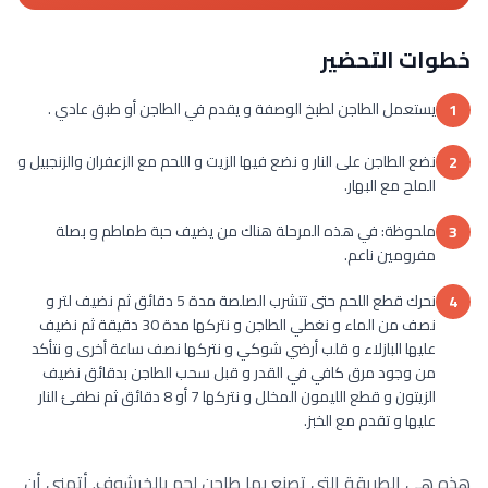
خطوات التحضير
يستعمل الطاجن لطبخ الوصفة و يقدم في الطاجن أو طبق عادي .
1
نضع الطاجن على النار و نضع فيها الزيت و اللحم مع الزعفران والزنجبيل و
2
الملح مع البهار.
ملحوظة: في هذه المرحلة هناك من يضيف حبة طماطم و بصلة
3
مفرومين ناعم.
نحرك قطع اللحم حتى تتشرب الصلصة مدة 5 دقائق ثم نضيف لتر و
4
نصف من الماء و نغطي الطاجن و نتركها مدة 30 دقيقة ثم نضيف
عليها البازلاء و قلب أرضي شوكي و نتركها نصف ساعة أخرى و نتأكد
من وجود مرق كافي في القدر و قبل سحب الطاجن بدقائق نضيف
الزيتون و قطع الليمون المخلل و نتركها 7 أو 8 دقائق ثم نطفئ النار
عليها و تقدم مع الخبز.
هذه هي الطريقة التي تصنع بها طاجن لحم بالخرشوف. أتمنى أن