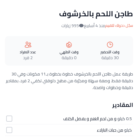
طاجن اللحم بالخرشوف
منذ 4 أسابيع
995 زيارات
سجّل دخولك للتقييم
وقت التحضير
وقت الطهي
عدد الافراد
30 دقيقة
0 دقيقة
2 فرد
طريقة عمل طاجن اللحم بالخرشوف خطوة بخطوة بـ11 مكونات وفي 30
دقيقة فقط. وصفة سهلة ومجرّبة من مطبخ دلوقتي تكفي 2 فرد، بمقادير
دقيقة وخطوات واضحة.
المقادير
0.5 كيلو
و من لحم الغنم و يفضل الكتف
كيلو
من حبات البازلاء