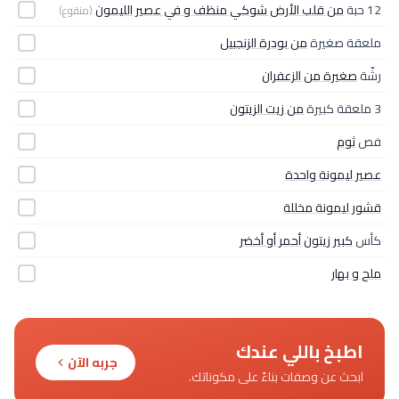
12 حبة
من قلب الأرض شوكي منظف و في عصير الليمون
(منقوع)
ملعقة صغيرة
من بودرة الزنجبيل
رشّة
صغيرة من الزعفران
3 ملعقة كبيرة
من زيت الزيتون
فص
ثوم
عصير ليمونة واحدة
قشور ليمونة مخللة
كأس
كبير زيتون أحمر أو أخضر
ملح و بهار
اطبخ باللي عندك
جربه الآن
ابحث عن وصفات بناءً على مكوناتك.