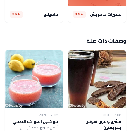
عصيرات د. فريش
مافيللو
3.5
3.5
وصفات ذات صلة
2026-07-08
2026-07-08
مشروب عرق سوس
كوكتيل الفواكة الصحي
بطريقتين
أفضل ما يميز تحضير كوكتيل