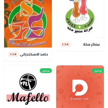
عصائر مكة
3.5
حامد الاسكندراني
3.5
توصيل
توصيل