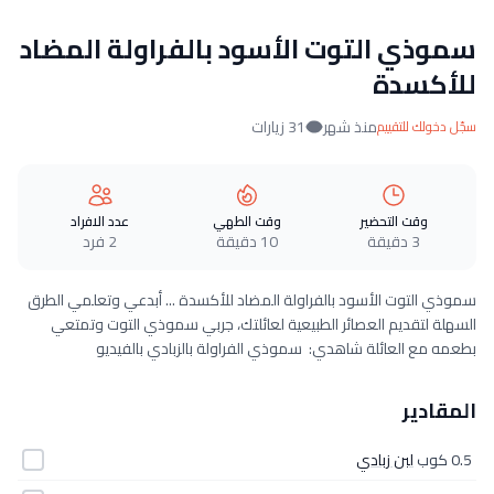
سموذي التوت الأسود بالفراولة المضاد
للأكسدة
منذ شهر
31 زيارات
سجّل دخولك للتقييم
وقت التحضير
وقت الطهي
عدد الافراد
3 دقيقة
10 دقيقة
2 فرد
سموذي التوت الأسود بالفراولة المضاد للأكسدة ... أبدعي وتعلمي الطرق
السهلة لتقديم العصائر الطبيعية لعائلتك، جربي سموذي التوت وتمتعي
بطعمه مع العائلة شاهدي: سموذي الفراولة بالزبادي بالفيديو
المقادير
0.5 كوب
لبن زبادي