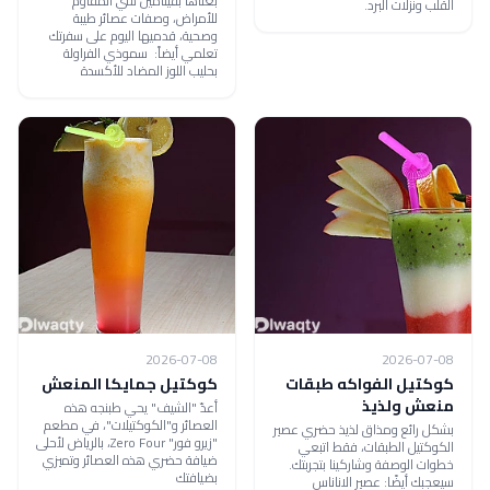
بغناها بفيتامين سي المقاوم
القلب ونزلات البرد.
للأمراض، وصفات عصائر طيبة
وصحية، قدميها اليوم على سفرتك
تعلمي أيضاً: سموذي الفراولة
بحليب اللوز المضاد للأكسدة
2026-07-08
2026-07-08
كوكتيل الفواكه طبقات
كوكتيل جمايكا المنعش
منعش ولذيذ
أعدّ "الشيف" يحي طبنجه هذه
العصائر و"الكوكتيلات"، في مطعم
بشكل رائع ومذاق لذيذ حضري عصير
"زيرو فور" Zero Four، بالرياض لأحلى
الكوكتيل الطبقات، فقط اتبعي
ضيافة حضري هذه العصائر وتميزي
خطوات الوصفة وشاركينا بتجربتك.
بضيافتك
سيعجبك أيضًا: عصير الاناناس