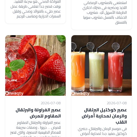
الفواكة الصحي هو سرعة التنفيد،
استمتعي بالمشروب الرمضاني
بوقت قصير جداً تعلمي طريقة عمل
اللذيذ وحضريه في منزلك اختاري
عصير مليء بالفوائد وصحي وقليل
الطريقة الأسهل لكِ. مشروب
السعرات الحرارية ومناسب للرجيم
الخشاف بالعسل مشروب سوبيا
بالفستق
2026-07-08
2026-07-08
عصير كوكتيل البرتقال
عصير الفراولة والبرتقال
والرمان لمحاربة أمراض
المقاوم للمرض
القلب
عصير الفراولة والبرتقال المقاوم
للمرض ... جربوا ، وصفات سريعة
في موسم الرمان والبرتقال، حضري
للعصائر الطبيعية المميزة، والتي تتميز
كوكتيل مفيد جدا لمحاربة أمراض