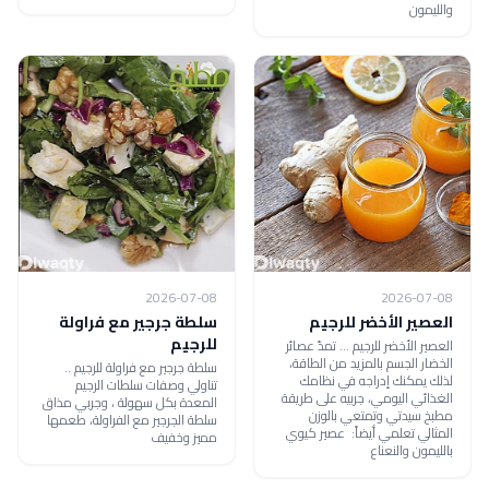
والليمون
2026-07-08
2026-07-08
العصير الأخضر للرجيم
سلطة جرجير مع فراولة
للرجيم
العصير الأخضر للرجيم ... تمدّ عصائر
الخضار الجسم بالمزيد من الطاقة،
سلطة جرجير مع فراولة للرجيم ..
لذلك يمكنك إدراجه في نظامك
تناولي وصفات سلطات الرجيم
الغذائي اليومي، جربيه على طريقة
المعدة بكل سهولة ، وجربي مذاق
مطبخ سيدتي وتمتعي بالوزن
سلطة الجرجير مع الفراولة، طعمها
المثالي تعلمي أيضاً: عصير كيوي
مميز وخفيف
بالليمون والنعناع