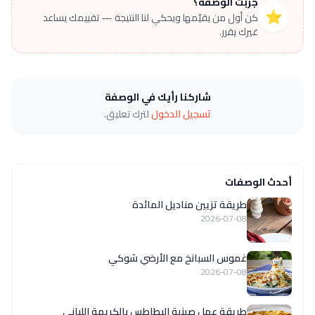
جرّبت الوصفة؟
⭐
كن أول من يقيّمها ويحكي لنا النتيجة — تقييمك يساعد
غيرك يقرر.
شاركنا رأيك في الوصفة
تسجيل الدخول
لترك تعليق.
أحدث الوصفات
طريقة تزيين مناديل المائدة
2026-07-08
غموس السبانخ مع الأرضي شوكي
2026-07-08
طريقة عمل صينية البطاطس بالكريمة اللبانى