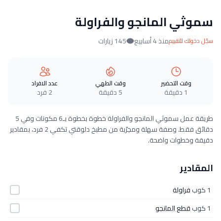
سموثي المانجو والفراولة
منذ 4 أسابيع
145 زيارات
سجّل دخولك للتقييم
وقت التحضير
وقت الطهي
عدد الافراد
1 دقيقة
5 دقيقة
2 فرد
طريقة عمل سموثي المانجو والفراولة خطوة بخطوة بـ6 مكونات وفي 5
دقائق فقط. وصفة سهلة ومجرّبة من مطبخ دلوقتي تكفي 2 فرد، بمقادير
دقيقة وخطوات واضحة.
المقادير
1 كوب
فراولة
1 كوب
قطع المانجو