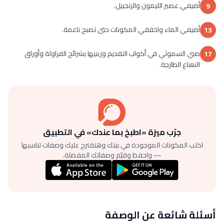
أضيفي عصير الليمون والزنجبيل.
9
أضيفي الماء واخفقي المكونات حتى تصبح ناعمة.
13
صبي السموثي في أكواب التقديم وزينيها بشرائح الفراولة وأوراق
17
النعناع الطازجة.
جرّب ميزة «اطبخ بما عندك» في التطبيق
اكتب المكونات الموجودة في بيتك وهنقترح عليك وصفات تناسبها
— واحفظ وقيّم وصفاتك المفضلة.
أسئلة شائعة عن الوصفة