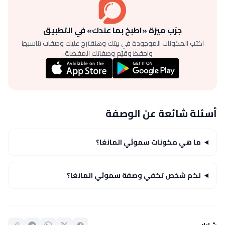
جرّب ميزة «اطبخ بما عندك» في التطبيق
اكتب المكونات الموجودة في بيتك وهنقترح عليك وصفات تناسبها
— واحفظ وقيّم وصفاتك المفضلة.
أسئلة شائعة عن الوصفة
ما هي مكونات سموثي المانغا؟
لكم شخص تكفي وصفة سموثي المانغا؟