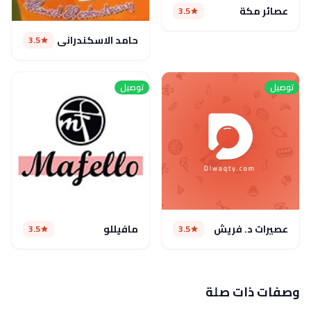
عصائر مكة
3.5
حامد الاسكندراني
3.5
توصيل
توصيل
عصيرات د. فريش
مافيللو
3.5
3.5
وصفات ذات صلة