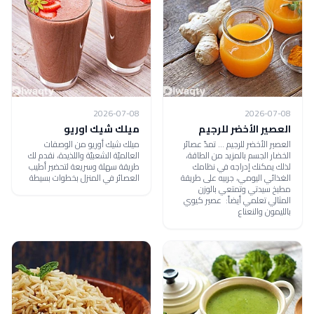
2026-07-08
2026-07-08
العصير الأخضر للرجيم
ميلك شيك اوريو
العصير الأخضر للرجيم ... تمدّ عصائر
ميلك شيك أوريو من الوصفات
الخضار الجسم بالمزيد من الطاقة،
العالميّة الشعبيّة واللذيدة، نقدم لك
لذلك يمكنك إدراجه في نظامك
طريقة سهلة وسريعة لتحضير أطيب
الغذائي اليومي، جربيه على طريقة
العصائر في المنزل بخطوات بسيطة
مطبخ سيدتي وتمتعي بالوزن
المثالي تعلمي أيضاً: عصير كيوي
بالليمون والنعناع