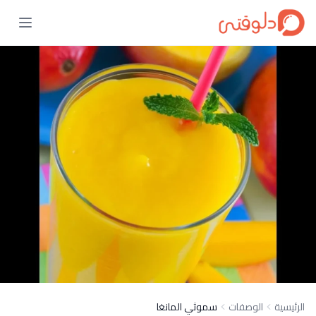
الرئيسية
الوصفات
سموثي المانغا