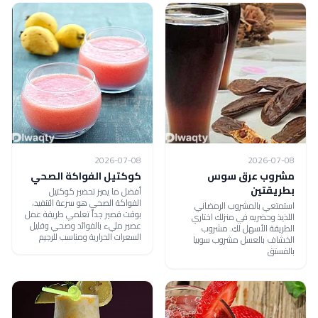
2026-07-08
2026-07-08
مشروب عرق سوس
كوكتيل الفواكة الصحي
بطريقتين
أفضل ما يميز تحضير كوكتيل
الفواكة الصحي هو سرعة التنفيد،
استمتعي بالمشروب الرمضاني
بوقت قصير جداً تعلمي طريقة عمل
اللذيذ وحضريه في منزلك اختاري
عصير مليء بالفوائد وصحي وقليل
الطريقة الأسهل لكِ. مشروب
السعرات الحرارية ومناسب للرجيم
الخشاف بالعسل مشروب سوبيا
بالفستق