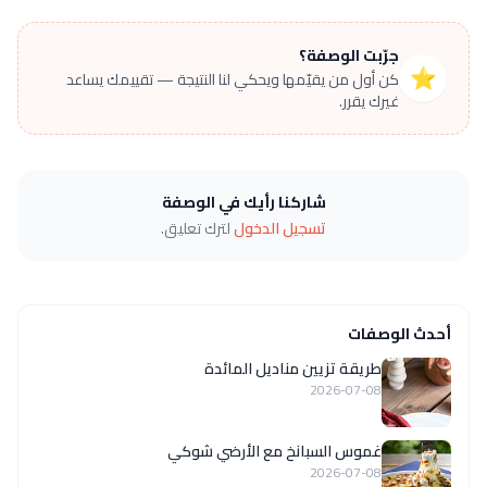
جرّبت الوصفة؟
⭐
كن أول من يقيّمها ويحكي لنا النتيجة — تقييمك يساعد
غيرك يقرر.
شاركنا رأيك في الوصفة
تسجيل الدخول
لترك تعليق.
أحدث الوصفات
طريقة تزيين مناديل المائدة
2026-07-08
غموس السبانخ مع الأرضي شوكي
2026-07-08