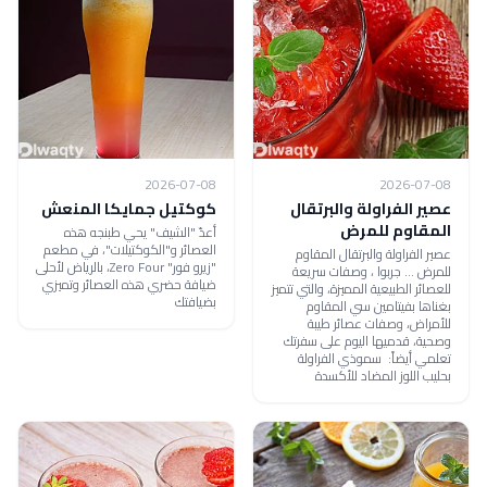
2026-07-08
2026-07-08
عصير الفراولة والبرتقال
كوكتيل جمايكا المنعش
المقاوم للمرض
أعدّ "الشيف" يحي طبنجه هذه
العصائر و"الكوكتيلات"، في مطعم
عصير الفراولة والبرتقال المقاوم
"زيرو فور" Zero Four، بالرياض لأحلى
للمرض ... جربوا ، وصفات سريعة
ضيافة حضري هذه العصائر وتميزي
للعصائر الطبيعية المميزة، والتي تتميز
بضيافتك
بغناها بفيتامين سي المقاوم
للأمراض، وصفات عصائر طيبة
وصحية، قدميها اليوم على سفرتك
تعلمي أيضاً: سموذي الفراولة
بحليب اللوز المضاد للأكسدة