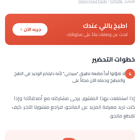
المصدر:
CIQUAL
/
Open Food Facts
اطبخ باللي عندك
جربه الآن
ابحث عن وصفات بناءً على مكوناتك.
خطوات التحضير
لا تفوّتوا أبداً متابعة تطبيق "سيدتي" لأنه دليلكم الوحيد في الطبخ
4
والمطبخ وحمله الآن مجاناً على
إذا استمتعت بهذا المنشور، يرجى مشاركته مع أصدقائك! وإذا
كنت تريد معرفة المزيد عن المانجو، فراجع منشورنا الآخر: كيف
تقطع مانجو.