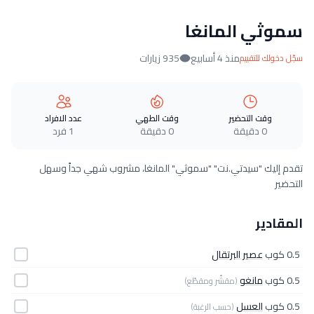
سموثي المانغا
منذ 4 أسابيع
935 زيارات
سجّل دخولك للتقييم
وقت التحضير
وقت الطهي
عدد الافراد
0 دقيقة
0 دقيقة
1 فرد
تقدم إليك "سيدتي.نت" "سموثي" المانغا، مشروب شهي جداً وسهل
التحضير
المقادير
0.5 كوب
عصير البرتقال
0.5 كوب
مانغو
(مقشّر ومقطّع)
0.5 كوب
العسل
(حسب الرغبة)