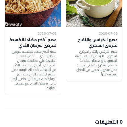
2026-07-08
2026-07-08
عصير الكرفس والتفاح
عصير أخضر مضاد للأكسدة
لمرضى السكري
لمرضى سرطان الثدي
عصير الكرفس والتفاح لمرضى
عصير أخضر مضاد للأكسدة لمرضى
السكري .. لا بدّ من الانتباه لنوعية
سرطان الثدي ... تعمل العصائر
المشروبات والعصائر المقدمة
الطبيعية على مكافحة سرطان
لمرضى السكري، تعلمي طريقة
الثدي الذي أصبح يهدد حياة الكثير
عمل مشروب صحي في المنزل
من السيدات، نقدم لك طريقة عمل
وقدميه فوراً
العصير الأخضر والذي يعمل على
الوقاية منه، جربيه الآن تعلمي أيضاً:
حاربي سرطان الثدي مع سموثي
الفراولة
0 التعليقات