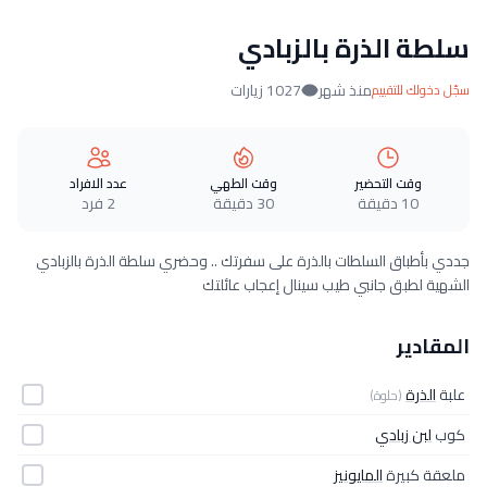
سلطة الذرة بالزبادي
منذ شهر
1027 زيارات
سجّل دخولك للتقييم
وقت التحضير
وقت الطهي
عدد الافراد
10 دقيقة
30 دقيقة
2 فرد
جددي بأطباق السلطات بالذرة على سفرتك .. وحضري سلطة الذرة بالزبادي
الشهية لطبق جانبي طيب سينال إعجاب عائلتك
المقادير
علبة
الذرة
(حلوة)
كوب
لبن زبادي
ملعقة كبيرة
المايونيز