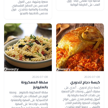
قدميه بارداً تعلمي أيضاً: ورق
مميزة وشهية، جربي الفول
العنب على الطريقة اليونانية
المدمس من المطبخ الفلسطيني
وبالصحة والعافية شاهدي: فول
مدمس بالطحينية بالفيديو
2026-07-08
2026-07-08
كبسة دجاج تندوري
سلطة المعكرونة
بالمايونيز
كبسة دجاج تندوري .. أعدي على
سفرتك أشهى وصفات الأرز المميزة
سلطة المعكرونة بالمايونيز .. وصفة
من طبخات الكبسة بطريقة ولا
اليوم من السلطات من الوصفات
أسهل وبطعم هندي شهي فواح
الكلاسيكية على السفرة والمنتشرة
بالبهارات المميزة والطعم الفاخر
والمحبب تواجدها على السفرة
والشهي.. جربيها اليوم شاهدي:
العربية، طعمها لذيذ جداً وسريعة