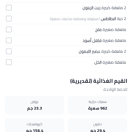
2 ملعقة كبيرة
زيت الزيتون
2 حبة
البطاطس
(مسلوقة ومقطعة مكعبات صغيرة)
ملعقة صغيرة
ملح
ملعقة صغيرة
فلفل أسود
2 ملعقة كبيرة
عصير الليمون
ملعقة صغيرة
الخل
القيم الغذائية (تقديرية)
للحصة الواحدة
سعرات حرارية
بروتين
962 سعرة
23.3 جم
دهون
كربوهيدرات
29.4 جم
156.4 جم