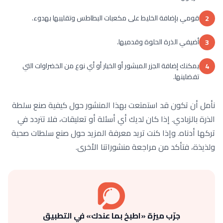
قومي بإضافة الخليط على مكعبات البطاطس وتقليبها بهدوء.
2
أضيفي الذرة الحلوة وقدميها.
3
يمكنك إضافة الجزر المبشور أو الخيار أو أي نوع من الخضراوات التي
4
تفضلينها.
نأمل أن تكون قد استمتعت بهذا المنشور حول كيفية صنع سلطة
الذرة بالزبادي. إذا كان لديك أي أسئلة أو تعليقات، فلا تتردد في
تركها أدناه. وإذا كنت تريد معرفة المزيد حول صنع سلطات صحية
ولذيذة، فتأكد من مراجعة منشوراتنا الأخرى.
جرّب ميزة «اطبخ بما عندك» في التطبيق