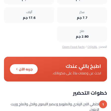
سكر
ألياف
7.7 جم
17.6 جم
ملح
2.80 جم
المصدر:
CIQUAL
/
Open Food Facts
اطبخ باللي عندك
جربه الآن
ابحث عن وصفات بناءً على مكوناتك.
خطوات التحضير
اخلطي اللبن الزبادي والمايونيز وعصير الليمون والخل والملح وزيت
1
الزيتون.