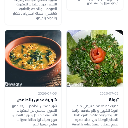
فيديو أسهل كبسة بالجزر
التحضير، جربي سلطات المكرونة
المنوعة ... وبالصحة والعافية
شاهدي: سلطة المكرونة بالخضار
والدجاج بالفيديو
2026-07-08
2026-07-08
تبولة
شوربة عدس بالحامض
حضرت عضوة مطبخ سيدتي طبق
شوربة عدس بالحامض .. يعد عصير
التبولة الشهي والرائع بطريقة الرائعة
الليمون الحامض من المكونات
والبسيطة وبمكونات متوافرة دائما
الأساسية عند تناول شوربة العدس،
بالمطبخ الوصفة من اعداد عضوة
فهو يضيف لها مذاقاً مميزاً لا
مطبخ سيدتي السيدة Amal Jawdat
يقاوم، جربيها اليوم