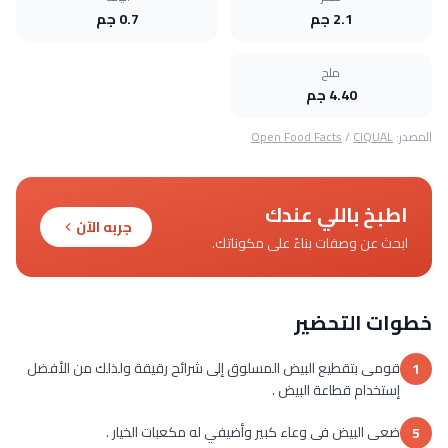
2.1 جم
0.7 جم
ملح
4.40 جم
المصدر:
CIQUAL
/
Open Food Facts
اطبخ باللي عندك
جربه الآن
ابحث عن وصفات بناءً على مكوناتك.
خطوات التحضير
قومى بتقطيع البيض المسلوق إلى شرائح رقيقة ولذلك من الأفضل
1
إستخدام قطاعة البيض .
ضعى البيض فى وعاء كبير وأضيفي له مكعبات الخيار .
5