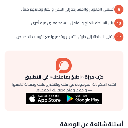
أضيفي المايونيز والمستردة إلى البيض والخيار وقلبيهم معاً .
9
تبلى السلطة بالملح والفلفل الاسود وقلبي مرة أخرى .
13
إنقلى السلطة إلى طبق التقديم وقدميها مع التوست المحمص .
17
جرّب ميزة «اطبخ بما عندك» في التطبيق
اكتب المكونات الموجودة في بيتك وهنقترح عليك وصفات تناسبها
— واحفظ وقيّم وصفاتك المفضلة.
أسئلة شائعة عن الوصفة