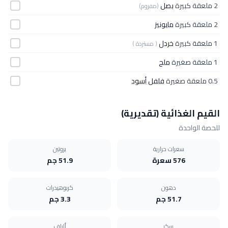
2 ملعقة كبيرة
بصل
(مفروم)
2 ملعقة كبيرة
مايونيز
1 ملعقة كبيرة
خردل
( مستردة )
1 ملعقة صغيرة
ملح
0.5 ملعقة صغيرة
فلفل أسود
القيم الغذائية (تقديرية)
للحصة الواحدة
سعرات حرارية
بروتين
576 سعرة
51.9 جم
دهون
كربوهيدرات
51.7 جم
3.3 جم
سكر
ألياف