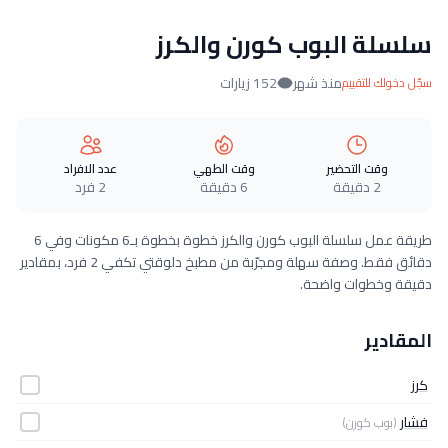
سلسلة البوب كورن والكرز
منذ شهر
152 زيارات
سجّل دخولك للتقييم
وقت التحضير
وقت الطهي
عدد الافراد
2 دقيقة
6 دقيقة
2 فرد
طريقة عمل سلسلة البوب كورن والكرز خطوة بخطوة بـ6 مكونات وفي 6
دقائق فقط. وصفة سهلة ومجرّبة من مطبخ دلوقتي تكفي 2 فرد، بمقادير
دقيقة وخطوات واضحة.
المقادير
كرز
فشار
(بوب كورن)