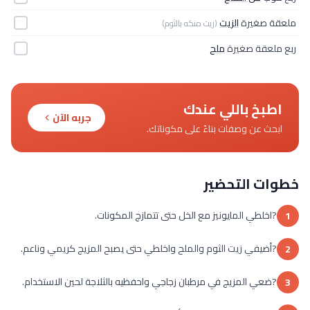
ملعقة صغيرة
الزيت
(زيت منكه بالثوم)
ربع ملعقة صغيرة
ملح
اطبخ باللي عندك
جربه الآن
ابحث عن وصفات بناءً على مكوناتك.
خطوات التحضير
?اخلطي المايونيز مع الخل حتى تتمازج المكونات.
1
?أضيفي زيت الثوم والملح واخلطي حتى يصبح المزيج كريمي وناعم.
2
?ضعي المزيج في مرطبان زجاجي واحفظيه بالثلاجة لحين الاستخدام.
3