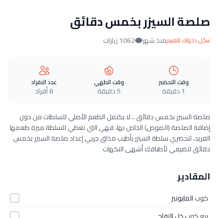
صلصة السيزر بخمس دقائق
منذ شهر
1062 زيارات
سجّل دخولك للتقييم
وقت التحضير
وقت الطهي
عدد الافراد
1 دقيقة
5 دقيقة
8 أفراد
صلصة السيزر بخمس دقائق .. لا يكتمل الطعم الأصلي للسلطات من دون
إضافة الصلصة (الصوص) الخاص بها، فهي التي تعطي للسلطة ميزة طعمها
الفريد، لتحضري سلطة السيزر بأطيب مذاق جربي إعداد صلصة السيزر بخمس
دقائق لتضيفي لأطباقك أشهى النكهات
المقادير
كوب
المايونيز
ربع كوب
خل التفاح