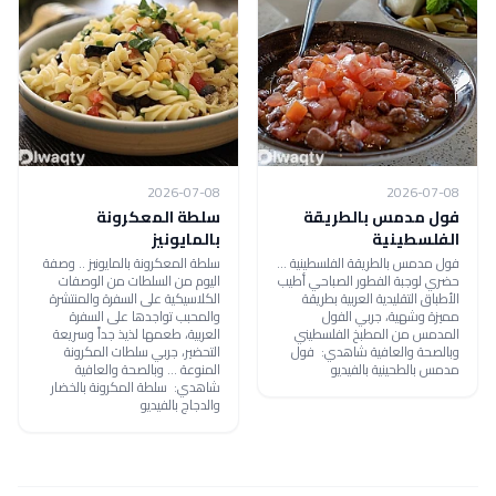
2026-07-08
2026-07-08
فول مدمس بالطريقة
سلطة المعكرونة
الفلسطينية
بالمايونيز
فول مدمس بالطريقة الفلسطينية ...
سلطة المعكرونة بالمايونيز .. وصفة
حضري لوجبة الفطور الصباحي أطيب
اليوم من السلطات من الوصفات
الأطباق التقليدية العربية بطريقة
الكلاسيكية على السفرة والمنتشرة
مميزة وشهية، جربي الفول
والمحبب تواجدها على السفرة
المدمس من المطبخ الفلسطيني
العربية، طعمها لذيذ جداً وسريعة
وبالصحة والعافية شاهدي: فول
التحضير، جربي سلطات المكرونة
مدمس بالطحينية بالفيديو
المنوعة ... وبالصحة والعافية
شاهدي: سلطة المكرونة بالخضار
والدجاج بالفيديو