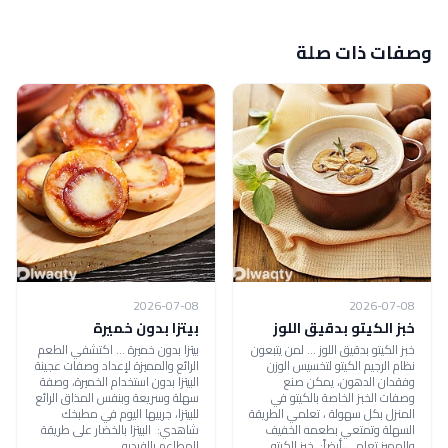
وصفات ذات صلة
2026-07-08
2026-07-08
خبز الكيتو بدقيق اللوز
بيتزا بدون خميرة
خبز الكيتو بدقيق اللوز ... لمن يتبعون
بيتزا بدون خميرة ... اكتشفي الطعم
نظام الرجيم الكيتو لتخسيس الوزن
الرائع والمميزة لإعداد وصفات عجينة
وفقدان الدهون، يمكن صنع
البيتزا بدون استخدام الخميرة، وصفة
وصفات الخبز الخاصة بالكيتو في
سهلة وسريعة وبنفس المذاق الرائع
المنزل بكل سهولة ، تعلمي الطريقة
للبيتزا، جربيها اليوم في مطبخك
السهلة وتمتعي بطعمه الخفيف
شاهدي: البيتزا بالخضار على طريقة
والمميز تعلمي أيضاً: خبز الكيتو
المطاعم بالفيديو