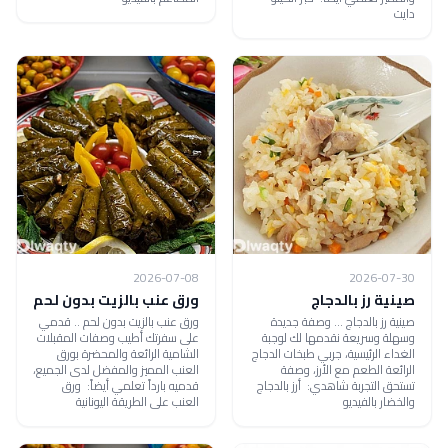
دايت
2026-07-08
2026-07-30
صينية رز بالدجاج
ورق عنب بالزيت بدون لحم
صينية رز بالدجاج ... وصفة جديدة
ورق عنب بالزيت بدون لحم .. قدمي
وسهلة وسريعة نقدمها لك لوجبة
على سفرتك أطيب وصفات المقبلات
الغداء الرئيسية، جربي طبخات الدجاج
الشامية الرائعة والمحضرة بورق
الرائعة الطعم مع الأرز، وصفة
العنب المميز والمفضل لدى الجميع،
تستحق التجربة شاهدي: أرز بالدجاج
قدميه بارداً تعلمي أيضاً: ورق
والخضار بالفيديو
العنب على الطريقة اليونانية