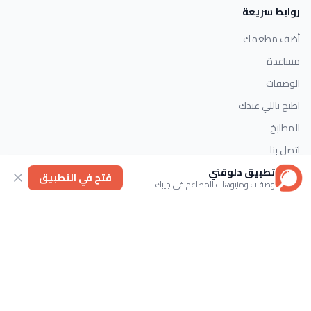
روابط سريعة
أضف مطعمك
مساعدة
الوصفات
اطبخ باللي عندك
المطابخ
اتصل بنا
تطبيق دلوقتي
فتح في التطبيق
وصفات ومنيوهات المطاعم في جيبك
التصنيفات
الحلويات
وصفات سريعة
اطباق رئيسية
حلويات غربية