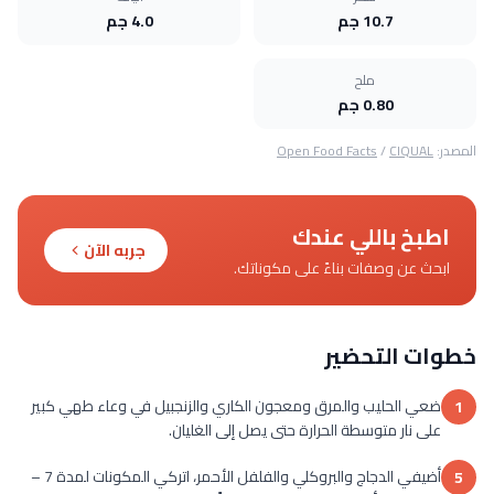
10.7 جم
4.0 جم
ملح
0.80 جم
المصدر:
CIQUAL
/
Open Food Facts
اطبخ باللي عندك
جربه الآن
ابحث عن وصفات بناءً على مكوناتك.
خطوات التحضير
ضعي الحليب والمرق ومعجون الكاري والزنجبيل في وعاء طهي كبير
1
على نار متوسطة الحرارة حتى يصل إلى الغليان.
أضيفي الدجاج والبروكلي والفلفل الأحمر، اتركي المكونات لمدة 7 –
5