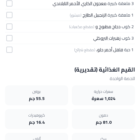
3 ملعقة كبيرة
معجون الكاري الأحمر التايلاندي
1 ملعقة كبيرة
الزنجبيل الطازج
(مبشور)
2 كوب
دجاج مطبوخ و
(مقطع مكعبات)
3 كوب
زهيرات البروكلي
1 حبة
فلفل أحمر حلو،
(مقطع شرائح)
القيم الغذائية (تقديرية)
للحصة الواحدة
سعرات حرارية
بروتين
1,024 سعرة
55.5 جم
دهون
كربوهيدرات
81.0 جم
16.4 جم
سكر
ألياف