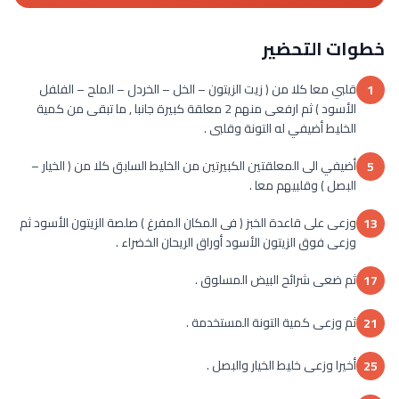
خطوات التحضير
قلبي معا كلا من ( زيت الزيتون – الخل – الخردل – الملح – الفلفل
1
الأسود ) ثم ارفعى منهم 2 معلقة كبيرة جانبا , ما تبقى من كمية
الخليط أضيفي له التونة وقلبى .
أضيفي الى المعلقتين الكبيرتين من الخليط السابق كلا من ( الخيار –
5
البصل ) وقلبيهم معا .
وزعى على قاعدة الخبز ( فى المكان المفرغ ) صلصة الزيتون الأسود ثم
13
وزعى فوق الزيتون الأسود أوراق الريحان الخضراء .
ثم ضعى شرائح البيض المسلوق .
17
ثم وزعى كمية التونة المستخدمة .
21
أخيرا وزعى خليط الخيار والبصل .
25