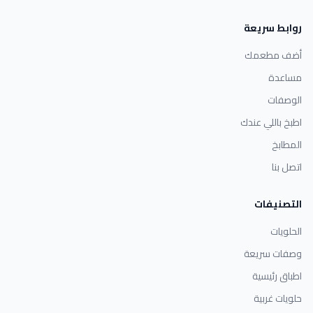
روابط سريعة
أضف مطعمك
مساعدة
الوصفات
اطبخ باللي عندك
المطابخ
اتصل بنا
التصنيفات
الحلويات
وصفات سريعة
اطباق رئيسية
حلويات غربية