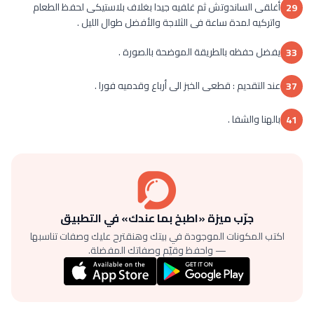
أغلقى الساندوتش ثم غلفيه جيدا بغلاف بلاستيكى لحفظ الطعام
29
واتركيه لمدة ساعة فى الثلاجة والأفضل طوال الليل .
يفضل حفظه بالطريقة الموضحة بالصورة .
33
عند التقديم : قطعى الخبز الى أرباع وقدميه فورا .
37
بالهنا والشفا .
41
جرّب ميزة «اطبخ بما عندك» في التطبيق
اكتب المكونات الموجودة في بيتك وهنقترح عليك وصفات تناسبها
— واحفظ وقيّم وصفاتك المفضلة.