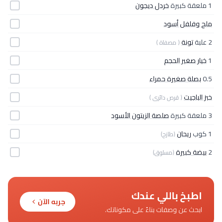
1 ملعقة كبيرة
خردل ديجون
ملح وفلفل أسود
2 علبة
تونة
( مصفاة )
1
خيار صغير الحجم
0.5
بصلة صغيرة حمراء
خبز الباجيت
( قرص دائرى )
3 ملعقة كبيرة
صلصة الزيتون الأسود
1 كوب
ريحان
(طازج)
2
بيضة كبيرة
(مسلوق)
اطبخ باللي عندك
جربه الآن
ابحث عن وصفات بناءً على مكوناتك.