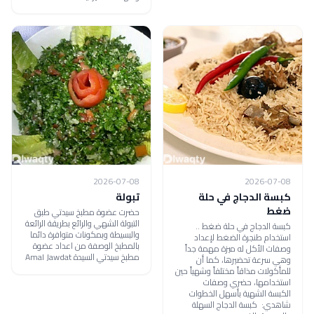
2026-07-08
2026-07-08
كبسة الدجاج في حلة
تبولة
ضغط
حضرت عضوة مطبخ سيدتي طبق
التبولة الشهي والرائع بطريقة الرائعة
كبسة الدجاج في حلة ضغط ..
والبسيطة وبمكونات متوافرة دائما
استخدام طنجرة الضغط لإعداد
بالمطبخ الوصفة من اعداد عضوة
وصفات الأكل له ميزة مهمة جداً
مطبخ سيدتي السيدة Amal Jawdat
وهي سرعة تحضيرها، كما أن
للمأكولات مذاقاً مختلفاً وشهياً حين
استخدامها، حضري وصفات
الكبسة الشهية بأسهل الخطوات
شاهدي: كبسة الدجاج السهلة