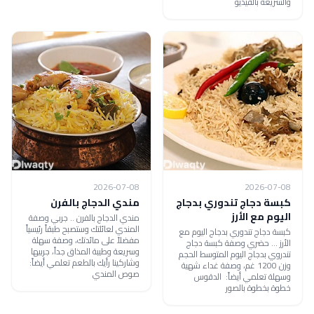
والسريعة بالفيديو
2026-07-08
2026-07-08
كبسة دجاج تندوري بدجاج
مندي الدجاج بالفرن
اليوم مع الأرز
مندي الدجاج بالفرن .. جربي وصفة
المندي لعائلتك وستصبح طبقاً رئيسياً
كبسة دجاج تندوري بدجاج اليوم مع
مفضلاً على مائدتك، وصفة سهلة
الأرز ... حضري وصفة كبسة دجاج
وسريعة وطيبة المذاق جداً، جربيها
تندروي بدجاج اليوم المتوسط الحجم
وشاركينا رأيك بالطعم تعلمي أيضاً:
وزن 1200 غم، وصفة غداء شهية
صوص المندي
وسهلة تعلمي أيضاً: الدقوس
خطوة بخطوة بالصور