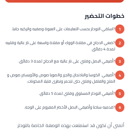
خطوات التحضير
?اسلقي النودلز بحسب التعليمات على العبوة وصفيه واتركيه جانبا.
1
?ضعي الدجاج في مقلاة الووك أو مقلاة واسعة على نار عالية وقلبيه
2
لمدة 4 دقائق.
?أضيفي البصل وقلبي على نار عالية مع الدجاج لمدة 3 دقائق.
3
?أضيفي الكوسا والباذنجان والجزر والصويا صوص والأويسترر صوص و
4
الملح والفلفل وقلبي حتى تتحمر وتطرى قليلا المكونات.
?أضيفي النودلز المسلوق وقلبي لمدة 5 دقائق.
5
?قدميه ساخنا وأضيفي البصل الأخضر المفروم على الوجه.
6
أتمنى أن تكون قد استمتعت بهذه الوصفة الخاصة بالنودلز