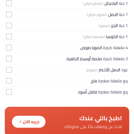
1 حبة
الباذنجان
(مقطع شرائح)
1 حبة
البصل
(مفروم شرائح)
1 حبة
الجزر
(مبشور)
1 حبة
الكوسا
(مقطعة شرائح)
4 ملعقة كبيرة
الصويا صوص
2 ملعقة كبيرة
صلصة أويستر الجاهزة
عود
البصل الأخضر
(مفروم)
ربع ملعقة صغيرة
ملح
ربع ملعقة صغيرة
فلفل أسود
اطبخ باللي عندك
جربه الآن
ابحث عن وصفات بناءً على مكوناتك.