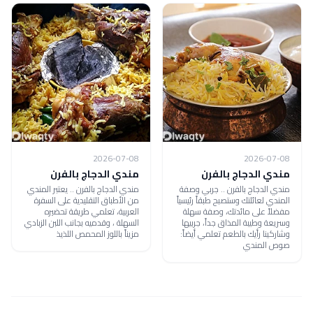
2026-07-08
2026-07-08
مندي الدجاج بالفرن
مندي الدجاج بالفرن
مندي الدجاج بالفرن .. جربي وصفة
مندي الدجاج بالفرن .. يعتبر المندي
المندي لعائلتك وستصبح طبقاً رئيسياً
من الأطباق التقليدية على السفرة
مفضلاً على مائدتك، وصفة سهلة
العربية، تعلمي طريقة تحضيره
وسريعة وطيبة المذاق جداً، جربيها
السهلة ، وقدميه بجانب اللبن الزبادي
وشاركينا رأيك بالطعم تعلمي أيضاً:
مزيناً باللوز المحمص اللذيذ
صوص المندي