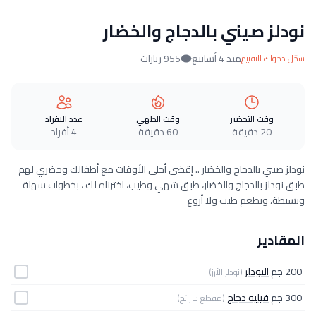
نودلز صيني بالدجاج والخضار
منذ 4 أسابيع
955 زيارات
سجّل دخولك للتقييم
وقت التحضير
وقت الطهي
عدد الافراد
20 دقيقة
60 دقيقة
4 أفراد
نودلز صيني بالدجاج والخضار .. إقضي أحلى الأوقات مع أطفالك وحضري لهم
طبق نودلز بالدجاج والخضار، طبق شهي وطيب، اخترناه لك ، بخطوات سهلة
وبسيطة، وبطعم طيب ولا أروع
المقادير
200 جم
النودلز
(نودلز الأرز)
300 جم
فيليه دجاج
(مقطع شرائح)