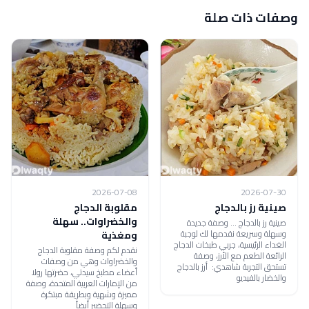
وصفات ذات صلة
2026-07-08
2026-07-30
صينية رز بالدجاج
مقلوبة الدجاج
والخضراوات.. سهلة
صينية رز بالدجاج ... وصفة جديدة
وسهلة وسريعة نقدمها لك لوجبة
ومغذية
الغداء الرئيسية، جربي طبخات الدجاج
نقدم لكم وصفة مقلوبة الدجاج
الرائعة الطعم مع الأرز، وصفة
والخضراوات وهي من وصفات
تستحق التجربة شاهدي: أرز بالدجاج
أعضاء مطبخ سيدتي، حضرتها رولا
والخضار بالفيديو
من الإمارات العربية المتحدة، وصفة
مميزة وشهية وبطريقة مبتكرة
وسهلة التحضير أيضاً