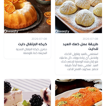
2026-07-08
2026-07-08
طريقة عمل كعك العيد
كيكه البرتقال دايت
للدايت
حضري كيكة البرتقال الصحية
السريعة كما بالوصفة.
استمتعي بالعيد وتناولي الكحك
ولاتخش أي زيادة بوزنك، كل ماعليك
هو إتباع هذه الوصفة لتحضير كحك
العيد. تعلمي معنا أيضاً طريقة
تحضير: بسكويت القمح للدايت