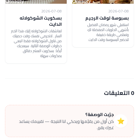
2026-07-08
2026-07-08
بسبوسة لوقت الرجيم
بسكويت الشوكولاته
الدايت
استقبلي شهر رمضان الفضيل
بأشهي الحلويات المفضلة لكِ
لعاشقات الشوكولاته إليك هذا الخبر
وتعلمي طريقة خفيفة
السار...لاتحرمي نفسك وقت حميتك
لتحضير البسبوسة وقت الدايت.
من تناول الشوكولاته فقط اتبعي
خطوات الوصفة التالية. سيعجبك
أيضًا: بسكويت العشر دقائق
بمكونات سهلة
0 التعليقات
جرّبت الوصفة؟
⭐
كن أول من يقيّمها ويحكي لنا النتيجة — تقييمك يساعد
غيرك يقرر.