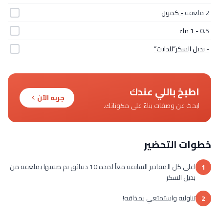
2 ملعقة
- كمون
0.5
- 1 ماء
- بديل السكر”للدايت”
اطبخ باللي عندك
جربه الآن
ابحث عن وصفات بناءً على مكوناتك.
خطوات التحضير
اغلى كل المقادير السابقة معاً لمدة 10 دقائق ثم صفيها بملعقة من
1
بديل السكر
تناوليه واستمتعي بمذاقه!
2