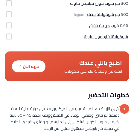
300 جم
حبوب كورن فيلكس ملونة
500 جم
شوكولاتة بيضاء
(مفروم)
0.66 كوب
كريمة خفق
شوكولاتة فارمسيل ملونة
اطبخ باللي عندك
جربه الآن
ابحث عن وصفات بناءً على مكوناتك.
خطوات التحضير
أذيبي الزبدة مع المارشميلو في الميكروويف على حرارة عالية لمدة 1
1
دقيقة ثم قلبي وضعي الوعاء في الميكروويف لمدة 45 – 60 ثانية،
أضيفي حبوب الكورن فيلكس إلى المارشميلو وقلبي، افردي الخليط
في صينية خبز بايركس مدهون بقليل من الزبدة.