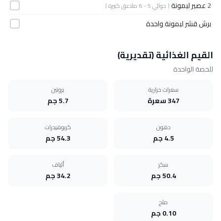
2
عصير ليمونة
( حوالي 5 - 6 ملاعق كبيرة )
برش قشر ليمونة واحدة
القيم الغذائية (تقديرية)
للحصة الواحدة
سعرات حرارية
بروتين
347 سعرة
5.7 جم
دهون
كربوهيدرات
4.5 جم
54.3 جم
سكر
ألياف
50.4 جم
34.2 جم
ملح
0.10 جم