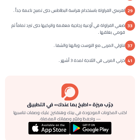
اهرسي الفراولة باستخدام هراسة البطاطس حتى تصبح ناعمة جداً .
29
ضعي الفراولة في أوعية زجاجية معقمة واتركيها حتى تبرد تماماً ثم
33
قومي بغلقها .
تناولي المربى مع التوست وبالهنا والشفا .
37
خزني المربى في الثلاجة لمدة 3 أشهر .
41
جرّب ميزة «اطبخ بما عندك» في التطبيق
اكتب المكونات الموجودة في بيتك وهنقترح عليك وصفات تناسبها
— واحفظ وقيّم وصفاتك المفضلة.