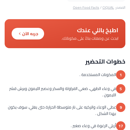
المصدر:
CIQUAL
/
Open Food Facts
اطبخ باللي عندك
جربه الآن
ابحث عن وصفات بناءً على مكوناتك.
خطوات التحضير
المكونات المستخدمة .
1
في وعاء الطهي، ضعي الفراولة والسكر وعصير الليمون وبرش قشر
5
الليمون .
غطي الوعاء واتركيه على نار متوسطة الحرارة حتى يغلي، سوف يكون
9
بهذا الشكل .
أزيلي الرغوة في وعاء صغير .
17