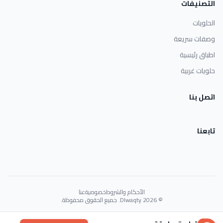
التصنيفات
الحلويات
وصفات سريعة
اطباق رئيسية
حلويات غربية
اتصل بنا
تابعنا
الأحكام والشروط
خصوصية
عنا
© 2026 Dlwaqty. جميع الحقوق محفوظة.
Powered by
GAIT