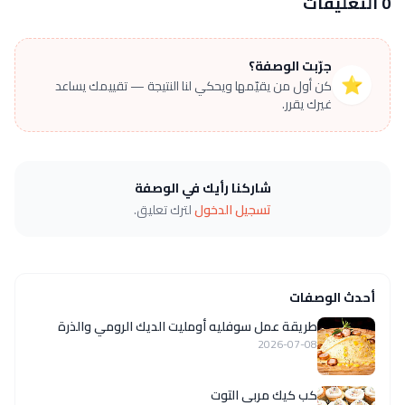
0 التعليقات
جرّبت الوصفة؟
⭐
كن أول من يقيّمها ويحكي لنا النتيجة — تقييمك يساعد
غيرك يقرر.
شاركنا رأيك في الوصفة
تسجيل الدخول
لترك تعليق.
أحدث الوصفات
طريقة عمل سوفليه أومليت الديك الرومي والذرة
2026-07-08
كب كيك مربى التوت