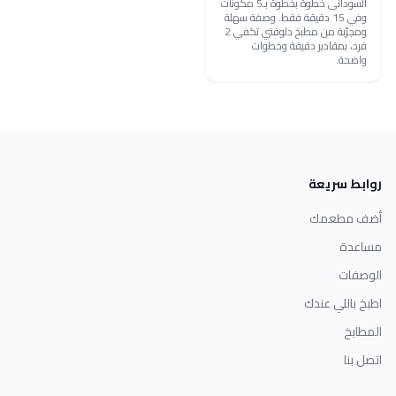
السودانى خطوة بخطوة بـ5 مكونات
وفي 15 دقيقة فقط. وصفة سهلة
ومجرّبة من مطبخ دلوقتي تكفي 2
فرد، بمقادير دقيقة وخطوات
واضحة.
روابط سريعة
أضف مطعمك
مساعدة
الوصفات
اطبخ باللي عندك
المطابخ
اتصل بنا