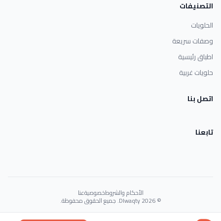
التصنيفات
الحلويات
وصفات سريعة
اطباق رئيسية
حلويات غربية
اتصل بنا
تابعنا
الأحكام والشروط
خصوصية
عنا
© 2026 Dlwaqty. جميع الحقوق محفوظة.
Powered by
GAIT