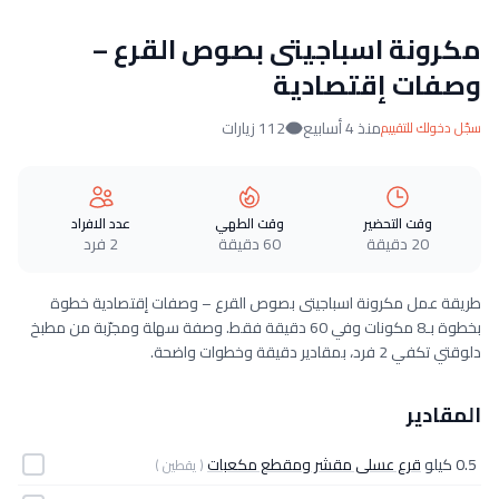
مكرونة اسباجيتى بصوص القرع –
وصفات إقتصادية
منذ 4 أسابيع
112 زيارات
سجّل دخولك للتقييم
وقت التحضير
وقت الطهي
عدد الافراد
20 دقيقة
60 دقيقة
2 فرد
طريقة عمل مكرونة اسباجيتى بصوص القرع – وصفات إقتصادية خطوة
بخطوة بـ8 مكونات وفي 60 دقيقة فقط. وصفة سهلة ومجرّبة من مطبخ
دلوقتي تكفي 2 فرد، بمقادير دقيقة وخطوات واضحة.
المقادير
0.5 كيلو
قرع عسلى مقشر ومقطع مكعبات
( يقطين )