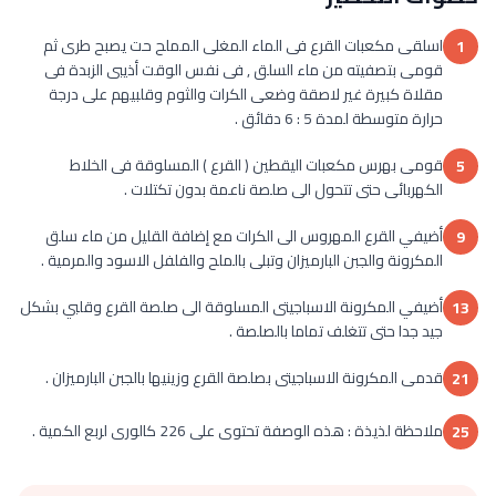
اسلقى مكعبات القرع فى الماء المغلى المملح حت يصبح طرى ثم
1
قومى بتصفيته من ماء السلق , فى نفس الوقت أذيبى الزبدة فى
مقلاة كبيرة غير لاصقة وضعى الكرات والثوم وقلبيهم على درجة
حرارة متوسطة لمدة 5 : 6 دقائق .
قومى بهرس مكعبات اليقطين ( القرع ) المسلوقة فى الخلاط
5
الكهربائى حتى تتحول الى صلصة ناعمة بدون تكتلات .
أضيفي القرع المهروس الى الكرات مع إضافة القليل من ماء سلق
9
المكرونة والجبن البارميزان وتبلى بالملح والفلفل الاسود والمرمية .
أضيفي المكرونة الاسباجيتى المسلوقة الى صلصة القرع وقلبي بشكل
13
جيد جدا حتى تتغلف تماما بالصلصة .
قدمى المكرونة الاسباجيتى بصلصة القرع وزينيها بالجبن البارميزان .
21
ملاحظة لذيذة : هذه الوصفة تحتوى على 226 كالورى لربع الكمية .
25