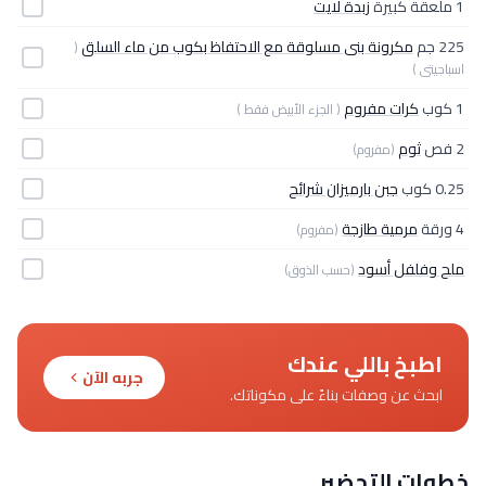
1 ملعقة كبيرة
زبدة لايت
225 جم
مكرونة بنى مسلوقة مع الاحتفاظ بكوب من ماء السلق
(
اسباجيتى )
1 كوب
كرات مفروم
( الجزء الأبيض فقط )
2 فص
ثوم
(مفروم)
0.25 كوب
جبن بارميزان شرائح
4 ورقة
مرمية طازجة
(مفروم)
ملح وفلفل أسود
(حسب الذوق)
اطبخ باللي عندك
جربه الآن
ابحث عن وصفات بناءً على مكوناتك.
خطوات التحضير