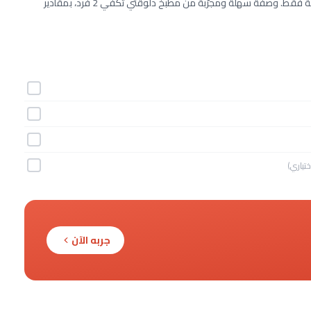
طريقة عمل معجنات العقدة خطوة بخطوة بـ4 مكونات وفي 25 دقيقة فقط. وصفة سهلة ومجرّبة من مطبخ دلوقتي تكفي 2 فرد، بمقادير
ختياري)
جربه الآن