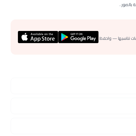
 بالصور .
ات تناسبها — واحفظ