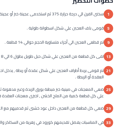
خطوات التحضير
سخنى الفرن الي درجة حرارة 375 ثم استخدمى عجينة خبز أو عجينة بيتزا جاهزة .
1
قومى بلف العجين علي شكل اسطوانة طولية .
5
ثم قطعى العجين الي أجزاء متساوية الحجم حوالي 14 قطعة .
9
لفى كل قطعة من العجين علي شكل حبل طويل بطول 6 الي 8 بوصة .
13
ثم قومى بربط أطراف العجين علي شكل عقدة أو ربطة , يدخل احد
21
العقدة أو الربطة .
ضعي المعجنات في صينية خبز مبطنة بورق الزبدة وغير مدهونة 
25
علي كل قطعة كمية من الملح الخشن , اخبزى معجنات العقدة في الفرن لمدة 13 الي 15 دقيقة أو حتى يص
ضعي كل قطعة من العجين داخل عود خشبى ثم قدميهم مع الص
29
في المناسبات يفضل تقديمهم كورود في زهرية من السكاكر والحلوى 
33