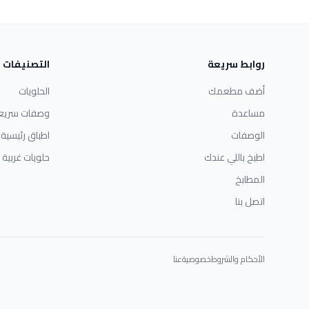
روابط سريعة
التصنيفات
أضف مطعمك
الحلويات
مساعدة
وصفات سريع
الوصفات
اطباق رئيسية
اطبخ باللي عندك
حلويات غربية
المطابخ
اتصل بنا
الأحكام والشروط
خصوصية
عنا