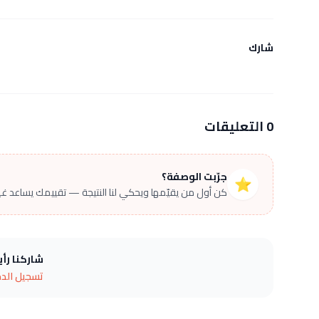
شارك
0 التعليقات
جرّبت الوصفة؟
⭐
كن أول من يقيّمها ويحكي لنا النتيجة — تقييمك يساعد غير
شاركنا رأ
تسجيل الد