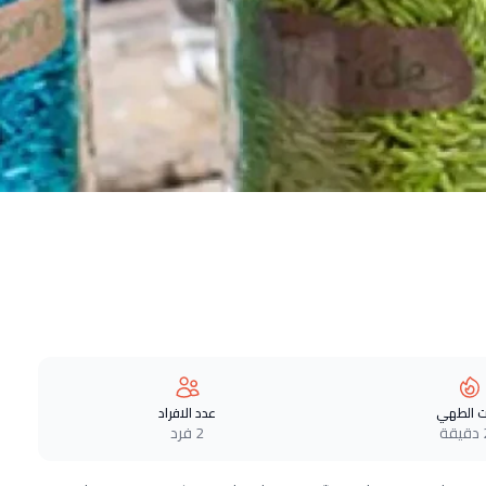
 الطهي
عدد الافراد
ة
2 فرد