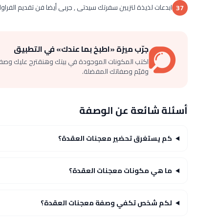
ابدعات لذيذة لتزيين سفرتك سيدتى , جربى أيضا فن تقديم الفراولة
37
جرّب ميزة «اطبخ بما عندك» في التطبيق
اكتب المكونات الموجودة في بيتك وهنقترح عليك وصف
وقيّم وصفاتك المفضلة.
أسئلة شائعة عن الوصفة
كم يستغرق تحضير معجنات العقدة؟
ما هي مكونات معجنات العقدة؟
لكم شخص تكفي وصفة معجنات العقدة؟