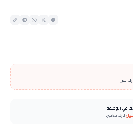
ك يقرر.
يك في الوصفة
خول
لترك تعليق.