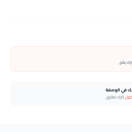
ك يقرر.
يك في الوصفة
خول
لترك تعليق.