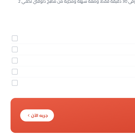
طريقة عمل التورتليني بالكريمة والمشروم خطوة بخطوة بـ5 مكونات وفي 30 دقيقة فقط. وصفة سهلة ومجرّبة من مطبخ دلوقتي تكفي 2
جربه الآن