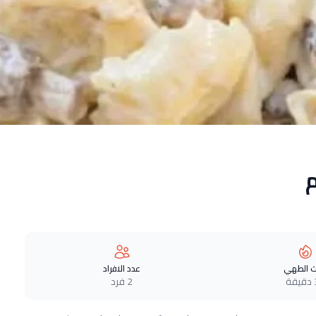
م
 الطهي
عدد الافراد
ة
2 فرد