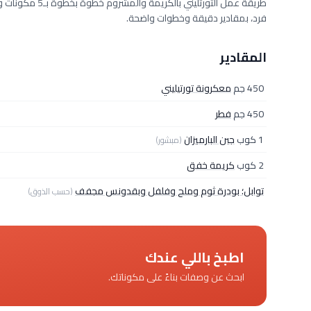
فرد، بمقادير دقيقة وخطوات واضحة.
المقادير
450 جم
معكرونة تورتيليني
450 جم
فطر
1 كوب
جبن البارميزان
(مبشور)
2 كوب
كريمة خفق
توابل؛ بودرة ثوم وملح وفلفل وبقدونس مجفف
(حسب الذوق)
اطبخ باللي عندك
ابحث عن وصفات بناءً على مكوناتك.