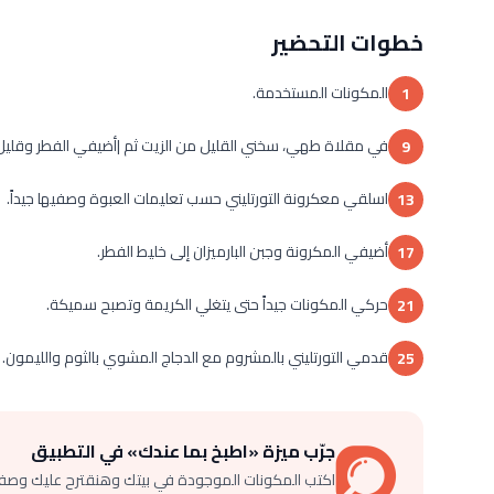
خطوات التحضير
المكونات المستخدمة.
1
في مقلاة طهي، سخني القليل من الزيت ثم |أضيفي الفطر وقليل م
9
اسلقي معكرونة التورتليني حسب تعليمات العبوة وصفيها جيداً.
13
أضيفي المكرونة وجبن البارميزان إلى خليط الفطر.
17
حركي المكونات جيداً حتى يتغلي الكريمة وتصبح سميكة.
21
قدمي التورتليني بالمشروم مع الدجاج المشوي بالثوم والليمون.
25
جرّب ميزة «اطبخ بما عندك» في التطبيق
اكتب المكونات الموجودة في بيتك وهنقترح عليك وصف