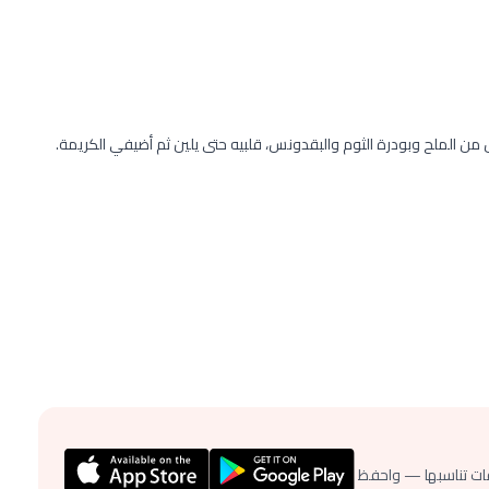
ن الملح وبودرة الثوم والبقدونس، قلبيه حتى يلين ثم أضيفي الكريمة.
ات تناسبها — واحفظ