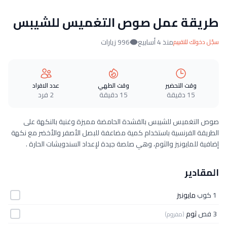
طريقة عمل صوص التغميس للشيبس
منذ 4 أسابيع
996 زيارات
سجّل دخولك للتقييم
وقت التحضير
وقت الطهي
عدد الافراد
15 دقيقة
15 دقيقة
2 فرد
صوص التغميس للشيبس بالقشدة الحامضة مميزة وغنية بالنكهة على
الطريقة الفرنسية باستخدام كمية مضاعفة للبصل الأصفر والأخضر مع نكهة
إضافية للمايونيز والثوم، وهي صلصة جيدة لإعداد السندويشات الحارة .
المقادير
1 كوب
مايونيز
3 فص
ثوم
(مفروم)