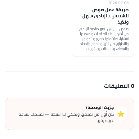
2026-07-08
طريقة عمل صوص
للشيبس بالزبادي سهل
ولذيذ
صوص للشيبس تعتبر صلصة الزبادي
من أشهر انواع الصلصات وأوسعها
انتشاراً، لملائمتها جميع والأذواق
والأطباق من الأرز، واللحوم والدجاج
والسمك، والسلطات والشوربات
0 التعليقات
جرّبت الوصفة؟
⭐
كن أول من يقيّمها ويحكي لنا النتيجة — تقييمك يساعد
غيرك يقرر.