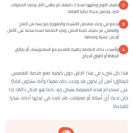
نضيف الثوم ونطهو لمدة 2 دقيقة، ثم نطفئ النار، ونترك المكونات
2
لتبرد، وتصبح بدرجة حرارة الغرفة
نجمع في وعاء منفصل القشدة والمايونيز مع رشة من الملح
3
والفلفل، ثم نضيف خليط البصل، ونبرد الصلصة لمدة ساعة على الأقل
أو بين عشية وضحاها
وأصبحت بذلك الصلصة جاهزة للتقديم مع الساندويشات أو رقائق
4
البطاطا أو أطباق الدجاج
هذا كل شيء في هذا الدليل حول كيفية صنع صلصة التغميس
للرقائق! آمل أن تكون قد وجدت ذلك مفيدًا وأنك ستكون قادرًا
على استخدام هذه المعرفة بشكل جيد. كما هو الحال دائمًا، إذا
كان لديك أي أسئلة أو تعليقات، فلا تتردد في تركها أدناه. شكرا
للقراءة!