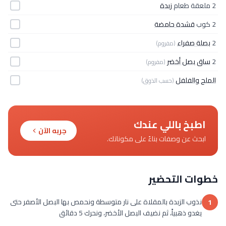
2 ملعقة طعام
زبدة
2 كوب
قشدة حامضة
2
بصلة صفراء
(مفروم)
2
ساق بصل أخضر
(مفروم)
الملح والفلفل
(حسب الذوق)
اطبخ باللي عندك
جربه الآن
ابحث عن وصفات بناءً على مكوناتك.
خطوات التحضير
نذوب الزبدة بالمقلاة على نار متوسطة ونحمص بها البصل الأصفر حتى
1
يغدو ذهبياً، ثم نضيف البصل الأخضر، ونحرك 5 دقائق