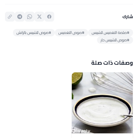
شارك
#صلصة التغميس للشيبس
#صوص التغميس
#صوص للشيبس بالرانش
#صوص للشيبس حار
وصفات ذات صلة