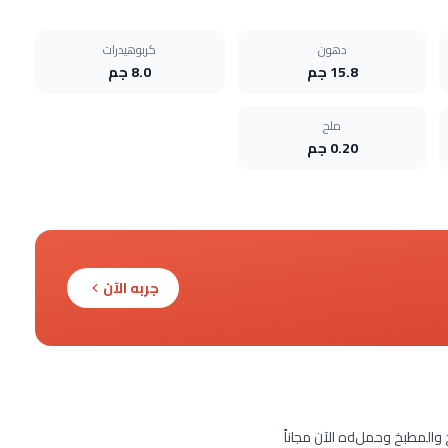
دهون
كربوهيدرات
15.8 جم
8.0 جم
ملح
0.20 جم
جربه الآن
 وحملdه الآن مجاناً