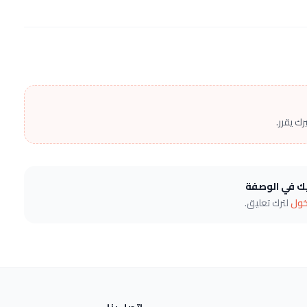
ك يقرر.
يك في الوصفة
خول
لترك تعليق.