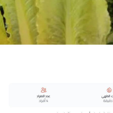
 الطهي
عدد الافراد
4 أفراد