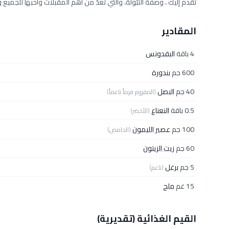
تقدم إليك ، وصفة التبّولة، والتي تعدّ من أهم المقبلات وأحبها للجميع 
المقادير
4 باقة
البقدونس
600 جم
بندورة
40 جم
البصل
(المفروم فرماً ناعماً)
0.5 باقة
النعناع
(الأخضر)
100 جم
عصير الليمون
(الحامض)
60 جم
زيت الزيتون
5 جم
برغل
(ناعم)
15 غم
ملح
القيم الغذائية (تقديرية)