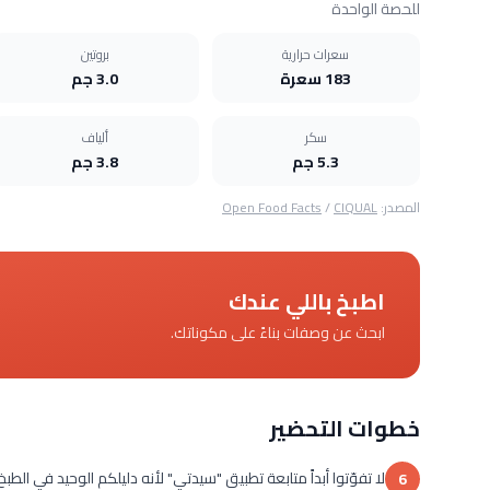
للحصة الواحدة
سعرات حرارية
بروتين
183 سعرة
3.0 جم
سكر
ألياف
5.3 جم
3.8 جم
المصدر:
CIQUAL
/
Open Food Facts
اطبخ باللي عندك
ابحث عن وصفات بناءً على مكوناتك.
خطوات التحضير
لا تفوّتوا أبداً متابعة تطبيق "سيدتي" لأنه دليلكم الوحيد في الطبخ والمطبخ
6