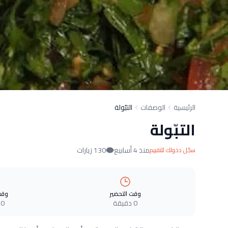
الرئيسية
الوصفات
التبّولة
التبّولة
منذ 4 أسابيع
130 زيارات
سجّل دخولك للتقييم
وقت التحضير
وقت
0 دقيقة
0 دقيقة