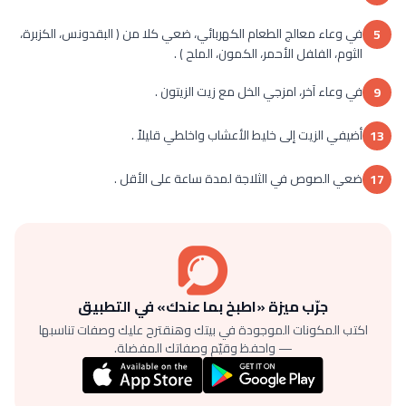
في وعاء معالج الطعام الكهربائي، ضعي كلا من ( البقدونس، الكزبرة،
5
الثوم، الفلفل الأحمر، الكمون، الملح ) .
في وعاء آخر، امزجي الخل مع زيت الزيتون .
9
أضيفي الزيت إلى خليط الأعشاب واخلطي قليلاً .
13
ضعي الصوص في الثلاجة لمدة ساعة على الأقل .
17
جرّب ميزة «اطبخ بما عندك» في التطبيق
اكتب المكونات الموجودة في بيتك وهنقترح عليك وصفات تناسبها
— واحفظ وقيّم وصفاتك المفضلة.