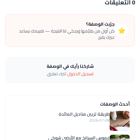
0 التعليقات
جرّبت الوصفة؟
⭐
كن أول من يقيّمها ويحكي لنا النتيجة — تقييمك يساعد
غيرك يقرر.
شاركنا رأيك في الوصفة
تسجيل الدخول
لترك تعليق.
أحدث الوصفات
طريقة تزيين مناديل المائدة
2026-07-08
غموس السبانخ مع الأرضي شوكي