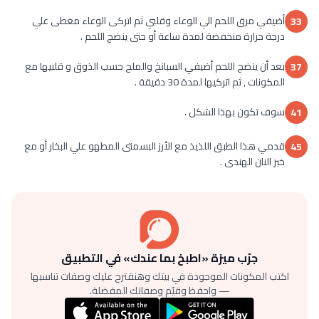
أضيفي مرق اللحم الي الوعاء وقلبي ثم اتركى الوعاء مغطى علي
33
درجة حرارة منخفضة لمدة ساعة أو حتى ينضج اللحم .
بعد أن ينضج اللحم أضيفي السبانخ والملح حسب الذوق و قلبيها مع
37
المكونات , ثم اتركيها لمدة 30 دقيقة .
سوف تكون بهذا الشكل .
41
قدمي هذا الطبق اللذيذ مع الأرز البسمتى المطهو علي البخار أو مع
45
خبز النان الهندى .
جرّب ميزة «اطبخ بما عندك» في التطبيق
اكتب المكونات الموجودة في بيتك وهنقترح عليك وصفات تناسبها
— واحفظ وقيّم وصفاتك المفضلة.