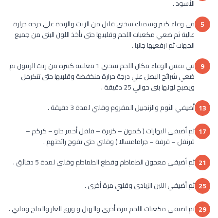
الأسود .
في وعاء كبير وسميك سخنى قليل من الزيت والزبدة علي درجة حرارة
5
عالية ثم ضعي مكعبات اللحم وقلبيها حتى تأخذ اللون البنى من جميع
الجهات ثم ارفعيها جانبا .
في نفس الوعاء مكان اللحم سخنى 1 معلقة كبيرة من زيت الزيتون ثم
9
ضعي شرائح البصل علي درجة حرارة منخفضة وقلبيها حتى تتكرمل
ويصبح لونها بنى حوالي 25 دقيقة .
أضيفي الثوم والزنجبيل المفروم وقلبي لمدة 3 دقيقة .
13
ثم أضيفي البهارات ( كمون – كزبرة – فلفل أحمر حلو – كركم –
17
قرنفل – قرفة – جرامامسالا ) وقلبي حتى تفوح رائحتهم .
ثم أضيفي معجون الطماطم وقطع الطماطم وقلبي لمدة 5 دقائق .
21
ثم أضيفي اللبن الزبادى وقلبي مرة أخرى .
25
ثم اضيفي مكعبات اللحم مرة أخرى والهيل و ورق الغار والملح وقلبي .
29