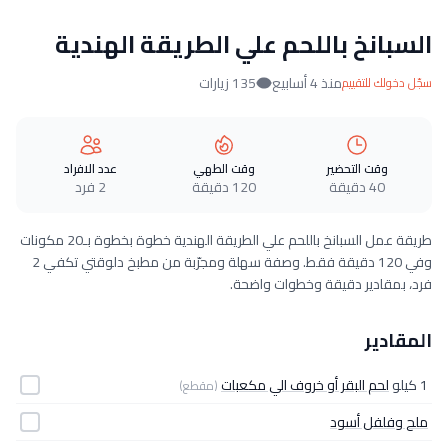
السبانخ باللحم علي الطريقة الهندية
منذ 4 أسابيع
135 زيارات
سجّل دخولك للتقييم
وقت التحضير
وقت الطهي
عدد الافراد
40 دقيقة
120 دقيقة
2 فرد
طريقة عمل السبانخ باللحم علي الطريقة الهندية خطوة بخطوة بـ20 مكونات
وفي 120 دقيقة فقط. وصفة سهلة ومجرّبة من مطبخ دلوقتي تكفي 2
فرد، بمقادير دقيقة وخطوات واضحة.
المقادير
1 كيلو
لحم البقر أو خروف الي مكعبات
(مقطع)
ملح وفلفل أسود