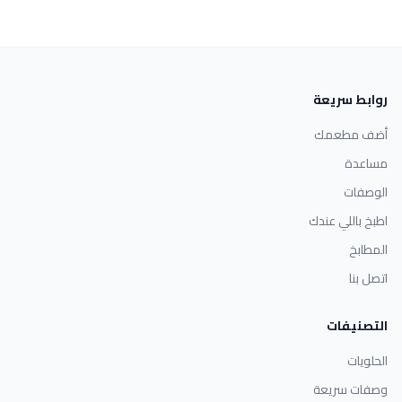
روابط سريعة
أضف مطعمك
مساعدة
الوصفات
اطبخ باللي عندك
المطابخ
اتصل بنا
التصنيفات
الحلويات
وصفات سريعة