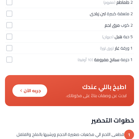
2
طماطم
(مفروم)
2 ملعقة كبيرة
لبن زبادى
2 كوب
مرق لحم
5 حبة
هيل
(حبهان)
1 ورقة
غار
(ورق لورا)
1 حزمة
سبانخ مفرومة
(10 أوقية)
اطبخ باللي عندك
جربه الآن
ابحث عن وصفات بناءً على مكوناتك.
خطوات التحضير
قطعى اللحم الي مكعبات صغيرة الحجم ورشيها بالملح والفلفل
1