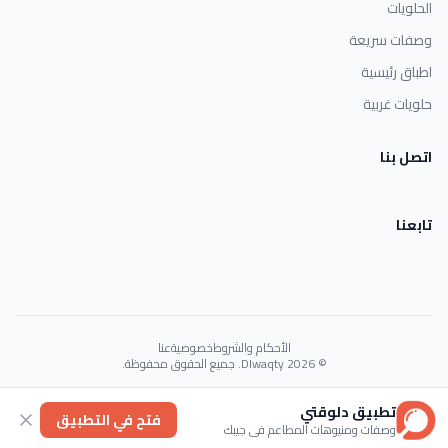
الحلويات
وصفات سريعة
اطباق رئيسية
حلويات غربية
اتصل بنا
تابعنا
الأحكام والشروط
خصوصية
عنا
© 2026 Dlwaqty. جميع الحقوق محفوظة.
Powered by
GAIT
تطبيق دلوقتي
فتح في التطبيق
وصفات ومنيوهات المطاعم في جيبك