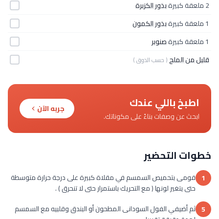
2 ملعقة كبيرة
بذور الكزبرة
1 ملعقة كبيرة
بذور الكمون
1 ملعقة كبيرة
صنوبر
قليل من الملح
( حسب الذوق )
اطبخ باللي عندك
جربه الآن
ابحث عن وصفات بناءً على مكوناتك.
خطوات التحضير
قومى بتحميص السمسم في مقلاة كبيرة على درجة حرارة متوسطة
1
حتى يتغير لونها ( مع التحريك باستمرار حتى لا تنحرق ) .
ثم أضيفي الفول السودانى المطحون أو البندق وقلبيه مع السمسم
5