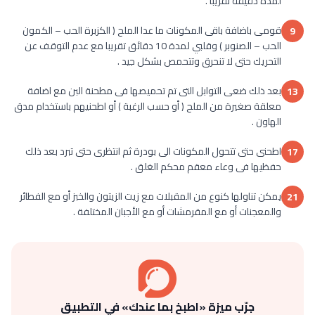
لمدة دقيقة تقريبا .
قومى باضافة باقى المكونات ما عدا الملح ( الكزبرة الحب – الكمون
9
الحب – الصنوبر ) وقلبي لمدة 10 دقائق تقريبا مع عدم التوقف عن
التحريك حتى لا تنحرق وتتحمص بشكل جيد .
بعد ذلك ضعى التوابل التى تم تحميصها فى مطحنة البن مع اضافة
13
معلقة صغيرة من الملح ( أو حسب الرغبة ) أو اطحنيهم باستخدام مدق
الهاون .
اطحنى حتى تتحول المكونات الى بودرة ثم انتظرى حتى تبرد بعد ذلك
17
حفظيها فى وعاء معقم محكم الغلق .
يمكن تناولها كنوع من المقبلات مع زيت الزيتون والخبز أو مع الفطائر
21
والمعجنات أو مع المقرمشات أو مع الأجبان المختلفة .
جرّب ميزة «اطبخ بما عندك» في التطبيق